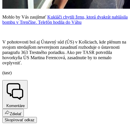
Mohlo by Vás zaujímať
Kukláči chytili ženu, ktorá dvakrát nahlásila
bombu v Trenčíne. Telefón hodila do Váhu
V pohotovosti bol aj Ústavný súd (ÚS) v Košiciach, kde plénum na
svojom stredajšom neverejnom zasadnutí rozhoduje o ústavnosti
paragrafu 363 Trestného poriadku. Ako pre TASR potvrdila
hovorkyňa ÚS Martina Ferencová, zasadnutie by to nemalo
ovplyvniť.
(tasr)
Komentáre
Zdielať
Skopírovať odkaz