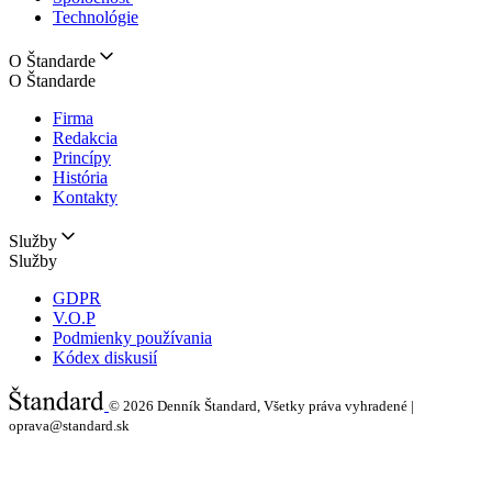
Technológie
O Štandarde
O Štandarde
Firma
Redakcia
Princípy
História
Kontakty
Služby
Služby
GDPR
V.O.P
Podmienky používania
Kódex diskusií
© 2026
Denník Štandard, Všetky práva vyhradené |
oprava@standard.sk