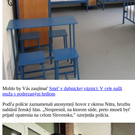
Mohlo by Vás zaujímať
Smrť v dubnickej väznici: V cele našli
muža s podrezaným hrdlom
Podľa polície zaznamenali anonymný hovor z okresu Nitra, hrozbu
nahlásil ženský hlas. „Nespresnil, na ktorom súde, preto museli byť
prijaté opatrenia na celom Slovensku," ozrejmila polícia.