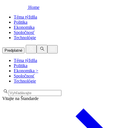
Home
Téma týždňa
Politika
Ekonomika
Spoločnosť
Technológie
Predplatné
Téma týždňa
Politika
Ekonomika
>
Spoločnosť
Technológie
Vitajte na Štandarde