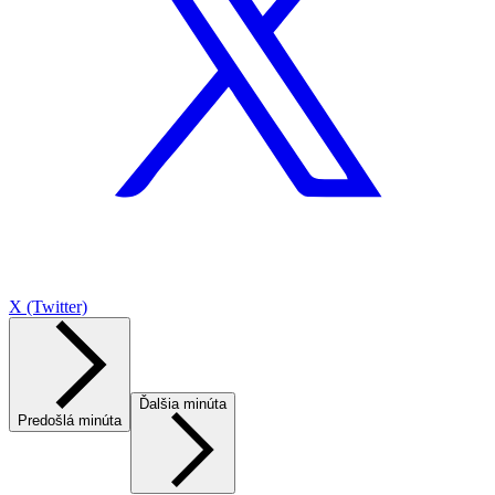
X (Twitter)
Ďalšia minúta
Predošlá minúta