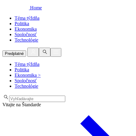
Home
Téma týždňa
Politika
Ekonomika
Spoločnosť
Technológie
Predplatné
Téma týždňa
Politika
Ekonomika
>
Spoločnosť
Technológie
Vitajte na Štandarde