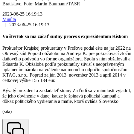
Bratislave. Foto: Martin Baumann/TASR
2023-06-25 16:19:13
Minúta
|
2023-06-25 16:19:13
Vo štvrtok sa má začať súdny proces s exprezidentom Kiskom
Prokurátor Krajskej prokuratúry v Prešove podal ešte na jar 2022 na
Okresný súd Poprad obžalobu na Andreja K. pre pokračovací zločin
daňového podvodu vo forme organizátora. Spolu s ním obžalovali aj
Eduarda K. Obžaloba podľa prokuratúry súvisí s neoprávneným
uplatnením nároku na vrátenie nadmerného odpočtu spoločnosťou
KTAG, s.r.o., Poprad za jún 2013, november 2013 a apríl 2014 v
celkovej výške 155 184 eur.
Bývalý prezident a zakladateľ strany Za ľudí sa v minulosti vyjadril,
že jeho obvinenie v danej kauze je špinavá politická kampaň a
dôkaz politického vydierania a mafie, ktorá ovláda Slovensko.
(sita)