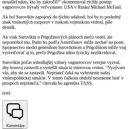
nenašiel nikto, kto by zakročil?" okomentoval rýchly postup
vagnerovcov bývalý veľvyslanec USA v Rusku Michael McFaul.
Ak bol Surovikin zapojený do týchto udalostí, bol by to posledný
znak vnútorných rozporov v ruskom vojenskom vedení, píše
denník.
Ak vrak Surovikin o Prigožinových plánoch niečo vedel, ale
nepomohol mu, Putin ho podľa Američanov môže nechať na poste.
Spojenectvo medzi generálom Surovikinom a Prigožinom môže vraj
vysvetľovať aj to, prečo Prigožina nikto fyzicky nezlikvidoval.
Surovikin počas sobotňajšej vzbury vagnerovcov verejne vyzval,
aby konvoj zastavili a vyriešili situáciu mierovou cestou. "Vyzývam
vás, aby ste sa zastavili. Nepriateľ čaká na vyhrotenie našej
vnútropolitickej situácie. V tomto ťažkom období nesmieme hrať v
prospech nepriateľa," citovala ho agentúra TASS.
(est)
Komentáre