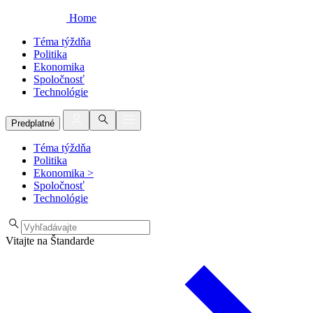
Home
Téma týždňa
Politika
Ekonomika
Spoločnosť
Technológie
Predplatné
Téma týždňa
Politika
Ekonomika
>
Spoločnosť
Technológie
Vitajte na Štandarde