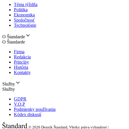
Téma týždňa
Politika
Ekonomika
Spoločnosť
Technológie
O Štandarde
O Štandarde
Firma
Redakcia
Princípy
História
Kontakty
Služby
Služby
GDPR
V.O.P
Podmienky používania
Kódex diskusií
© 2026
Denník Štandard, Všetky práva vyhradené |