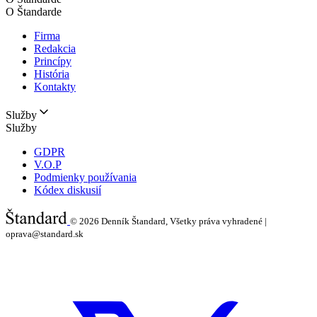
O Štandarde
Firma
Redakcia
Princípy
História
Kontakty
Služby
Služby
GDPR
V.O.P
Podmienky používania
Kódex diskusií
© 2026
Denník Štandard, Všetky práva vyhradené |
oprava@standard.sk