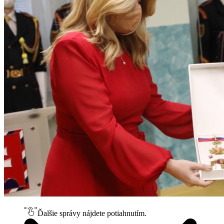
Ďalšie správy nájdete potiahnutím.