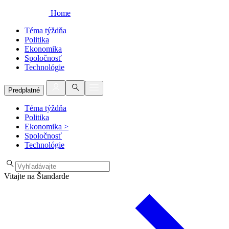
Home
Téma týždňa
Politika
Ekonomika
Spoločnosť
Technológie
Predplatné
Téma týždňa
Politika
Ekonomika
>
Spoločnosť
Technológie
Vitajte na Štandarde