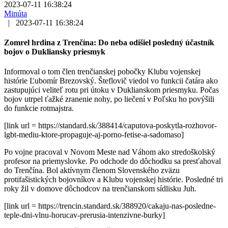
2023-07-11 16:38:24
Minúta
|
2023-07-11 16:38:24
Zomrel hrdina z Trenčína: Do neba odišiel posledný účastník
bojov o Dukliansky priesmyk
Informoval o tom člen trenčianskej pobočky Klubu vojenskej
histórie Ľubomír Brezovský. Šteflovič viedol vo funkcii čatára ako
zastupujúci veliteľ rotu pri útoku v Duklianskom priesmyku. Počas
bojov utrpel ťažké zranenie nohy, po liečení v Poľsku ho povýšili
do funkcie rotmajstra.
[link url = https://standard.sk/388414/caputova-poskytla-rozhovor-
lgbt-mediu-ktore-propaguje-aj-porno-fetise-a-sadomaso]
Po vojne pracoval v Novom Meste nad Váhom ako stredoškolský
profesor na priemyslovke. Po odchode do dôchodku sa presťahoval
do Trenčína. Bol aktívnym členom Slovenského zväzu
protifašistických bojovníkov a Klubu vojenskej histórie. Posledné tri
roky žil v domove dôchodcov na trenčianskom sídlisku Juh.
[link url = https://trencin.standard.sk/388920/cakaju-nas-posledne-
teple-dni-vlnu-horucav-prerusia-intenzivne-burky]