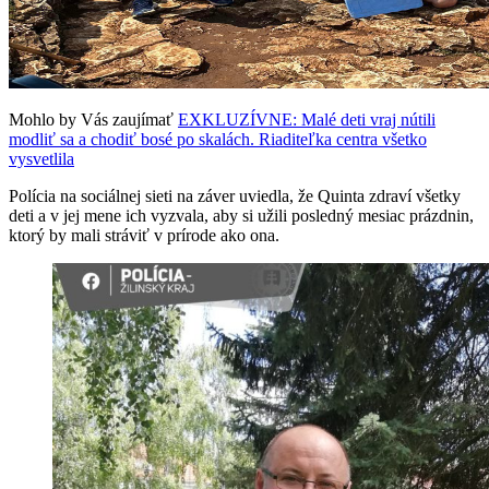
Mohlo by Vás zaujímať
EXKLUZÍVNE: Malé deti vraj nútili
modliť sa a chodiť bosé po skalách. Riaditeľka centra všetko
vysvetlila
Polícia na sociálnej sieti na záver uviedla, že Quinta zdraví všetky
deti a v jej mene ich vyzvala, aby si užili posledný mesiac prázdnin,
ktorý by mali stráviť v prírode ako ona.