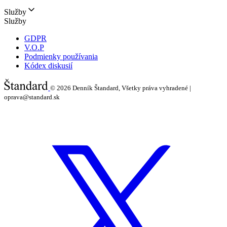
Služby
Služby
GDPR
V.O.P
Podmienky používania
Kódex diskusií
© 2026
Denník Štandard, Všetky práva vyhradené |
oprava@standard.sk