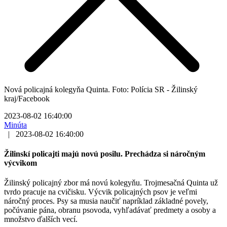
Nová policajná kolegyňa Quinta. Foto: Polícia SR - Žilinský
kraj/Facebook
2023-08-02 16:40:00
Minúta
|
2023-08-02 16:40:00
Žilinskí policajti majú novú posilu. Prechádza si náročným
výcvikom
Žilinský policajný zbor má novú kolegyňu. Trojmesačná Quinta už
tvrdo pracuje na cvičisku. Výcvik policajných psov je veľmi
náročný proces. Psy sa musia naučiť napríklad základné povely,
počúvanie pána, obranu psovoda, vyhľadávať predmety a osoby a
množstvo ďalších vecí.