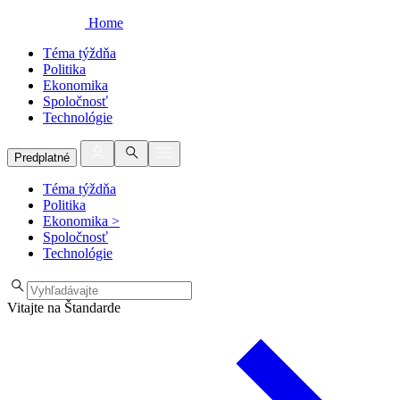
Home
Téma týždňa
Politika
Ekonomika
Spoločnosť
Technológie
Predplatné
Téma týždňa
Politika
Ekonomika
>
Spoločnosť
Technológie
Vitajte na Štandarde