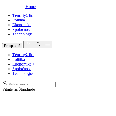
Home
Téma týždňa
Politika
Ekonomika
Spoločnosť
Technológie
Predplatné
Téma týždňa
Politika
Ekonomika
>
Spoločnosť
Technológie
Vitajte na Štandarde