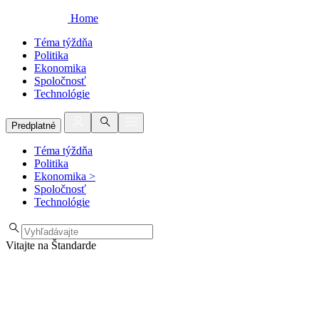
Home
Téma týždňa
Politika
Ekonomika
Spoločnosť
Technológie
Predplatné
Téma týždňa
Politika
Ekonomika
>
Spoločnosť
Technológie
Vitajte na Štandarde