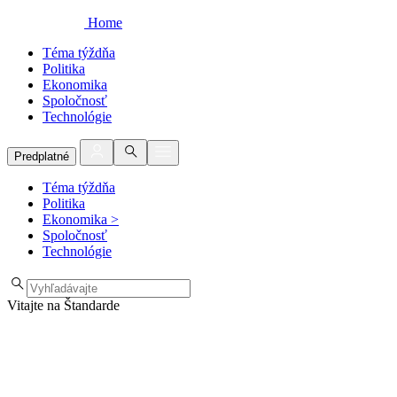
Home
Téma týždňa
Politika
Ekonomika
Spoločnosť
Technológie
Predplatné
Téma týždňa
Politika
Ekonomika
>
Spoločnosť
Technológie
Vitajte na Štandarde