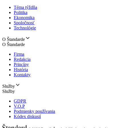
Téma týždňa
Politika
Ekonomika
Spoločnosť
Technológie
O Štandarde
O Štandarde
Firma
Redakcia
Princípy
História
Kontakty
Služby
Služby
GDPR
V.O.P
Podmienky používania
Kódex diskusií