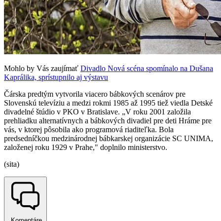
Mohlo by Vás zaujímať
Divadlo Nová scéna spomínalo na Dušana
Kaprálika, sprístupnilo aj výstavu
Čárska predtým vytvorila viacero bábkových scenárov pre
Slovenskú televíziu a medzi rokmi 1985 až 1995 tiež viedla Detské
divadelné štúdio v PKO v Bratislave. „V roku 2001 založila
prehliadku alternatívnych a bábkových divadiel pre deti Hráme pre
vás, v ktorej pôsobila ako programová riaditeľka. Bola
predsedníčkou medzinárodnej bábkarskej organizácie SC UNIMA,
založenej roku 1929 v Prahe," doplnilo ministerstvo.
(sita)
Komentáre