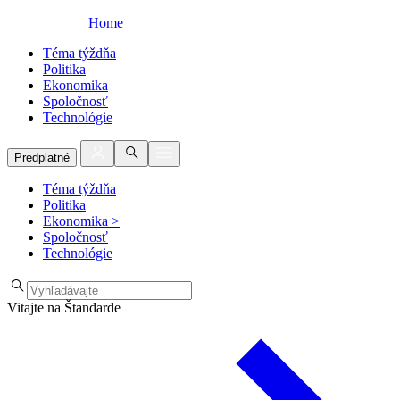
Home
Téma týždňa
Politika
Ekonomika
Spoločnosť
Technológie
Predplatné
Téma týždňa
Politika
Ekonomika
>
Spoločnosť
Technológie
Vitajte na Štandarde