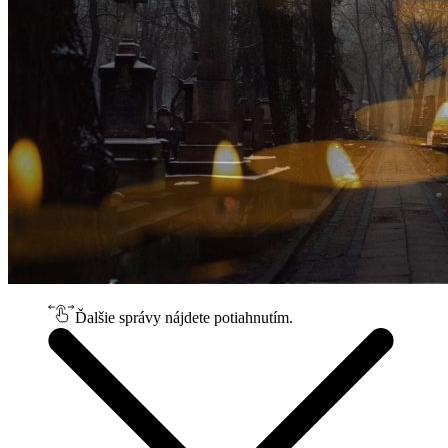
Ďalšie správy nájdete potiahnutím.