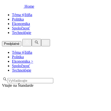
Home
Téma týždňa
Politika
Ekonomika
Spoločnosť
Technológie
Predplatné
Téma týždňa
Politika
Ekonomika
>
Spoločnosť
Technológie
Vitajte na Štandarde