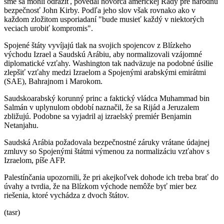
sme sa mohli odraziť, povedal hovorca americkej Rady pre národnú
bezpečnosť John Kirby. Podľa jeho slov však rovnako ako v
každom zložitom usporiadaní "bude musieť každý v niektorých
veciach urobiť kompromis".
Spojené štáty vyvíjajú tlak na svojich spojencov z Blízkeho
východu Izrael a Saudskú Arábiu, aby normalizovali vzájomné
diplomatické vzťahy. Washington tak nadväzuje na podobné úsilie
zlepšiť vzťahy medzi Izraelom a Spojenými arabskými emirátmi
(SAE), Bahrajnom i Marokom.
Saudskoarabský korunný princ a faktický vládca Muhammad bin
Salmán v uplynulom období naznačil, že sa Rijád a Jeruzalem
zbližujú. Podobne sa vyjadril aj izraelský premiér Benjamin
Netanjahu.
Saudská Arábia požadovala bezpečnostné záruky vrátane údajnej
zmluvy so Spojenými štátmi výmenou za normalizáciu vzťahov s
Izraelom, píše AFP.
Palestínčania upozornili, že pri akejkoľvek dohode ich treba brať do
úvahy a tvrdia, že na Blízkom východe nemôže byť mier bez
riešenia, ktoré vychádza z dvoch štátov.
(tasr)