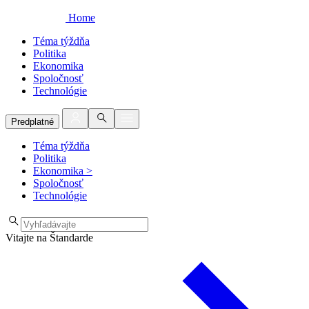
Home
Téma týždňa
Politika
Ekonomika
Spoločnosť
Technológie
Predplatné
Téma týždňa
Politika
Ekonomika
>
Spoločnosť
Technológie
Vitajte na Štandarde