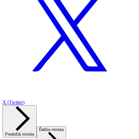
X (Twitter)
Ďalšia minúta
Predošlá minúta