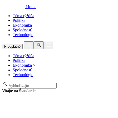
Home
Téma týždňa
Politika
Ekonomika
Spoločnosť
Technológie
Predplatné
Téma týždňa
Politika
Ekonomika
>
Spoločnosť
Technológie
Vitajte na Štandarde