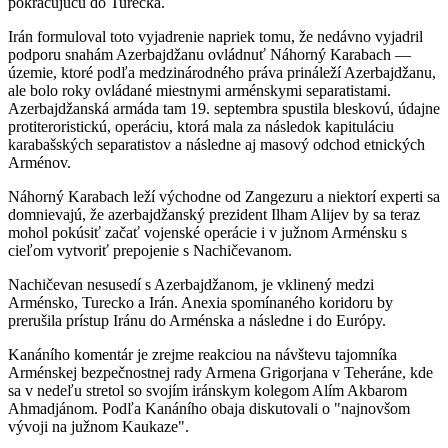
pokračujúcu do Turecka.
Irán formuloval toto vyjadrenie napriek tomu, že nedávno vyjadril
podporu snahám Azerbajdžanu ovládnuť Náhorný Karabach —
územie, ktoré podľa medzinárodného práva prináleží Azerbajdžanu,
ale bolo roky ovládané miestnymi arménskymi separatistami.
Azerbajdžanská armáda tam 19. septembra spustila bleskovú, údajne
protiteroristickú, operáciu, ktorá mala za následok kapituláciu
karabašských separatistov a následne aj masový odchod etnických
Arménov.
Náhorný Karabach leží východne od Zangezuru a niektorí experti sa
domnievajú, že azerbajdžanský prezident Ilham Alijev by sa teraz
mohol pokúsiť začať vojenské operácie i v južnom Arménsku s
cieľom vytvoriť prepojenie s Nachičevanom.
Nachičevan nesusedí s Azerbajdžanom, je vklinený medzi
Arménsko, Turecko a Irán. Anexia spomínaného koridoru by
prerušila prístup Iránu do Arménska a následne i do Európy.
Kanáního komentár je zrejme reakciou na návštevu tajomníka
Arménskej bezpečnostnej rady Armena Grigorjana v Teheráne, kde
sa v nedeľu stretol so svojím iránskym kolegom Alím Akbarom
Ahmadjánom. Podľa Kanáního obaja diskutovali o "najnovšom
vývoji na južnom Kaukaze".