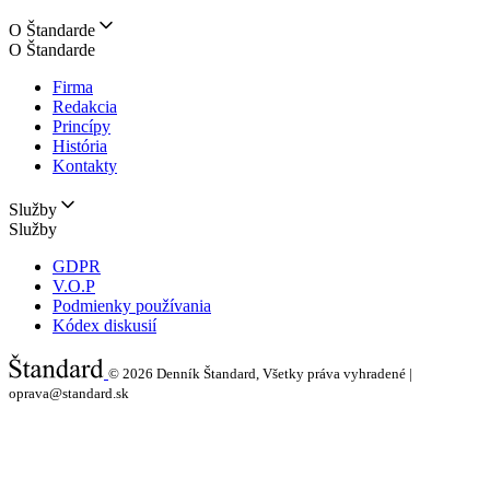
O Štandarde
O Štandarde
Firma
Redakcia
Princípy
História
Kontakty
Služby
Služby
GDPR
V.O.P
Podmienky používania
Kódex diskusií
© 2026
Denník Štandard, Všetky práva vyhradené |
oprava@standard.sk