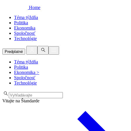
Home
Téma týždňa
Politika
Ekonomika
Spoločnosť
Technológie
Predplatné
Téma týždňa
Politika
Ekonomika
>
Spoločnosť
Technológie
Vitajte na Štandarde