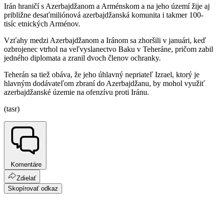
Irán hraničí s Azerbajdžanom a Arménskom a na jeho území žije aj
približne desaťmiliónová azerbajdžanská komunita i takmer 100-
tisíc etnických Arménov.
Vzťahy medzi Azerbajdžanom a Iránom sa zhoršili v januári, keď
ozbrojenec vtrhol na veľvyslanectvo Baku v Teheráne, pričom zabil
jedného diplomata a zranil dvoch členov ochranky.
Teherán sa tiež obáva, že jeho úhlavný nepriateľ Izrael, ktorý je
hlavným dodávateľom zbraní do Azerbajdžanu, by mohol využiť
azerbajdžanské územie na ofenzívu proti Iránu.
(tasr)
Komentáre
Zdielať
Skopírovať odkaz