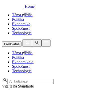
Home
Téma týždňa
Politika
Ekonomika
Spoločnosť
Technológie
Predplatné
Téma týždňa
Politika
Ekonomika
>
Spoločnosť
Technológie
Vitajte na Štandarde