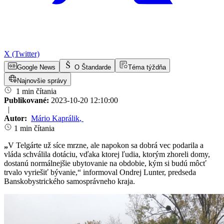
X (Twitter)
Google News
O Štandarde
Téma týždňa
Najnovšie správy
1 min čítania
Publikované:
2023-10-20 12:10:00
|
Autor:
Mário Kaprálik
,
1 min čítania
„
V Telgárte už síce mrzne, ale napokon sa dobrá vec podarila a
vláda schválila dotáciu, vďaka ktorej ľudia, ktorým zhoreli domy,
dostanú normálnejšie ubytovanie na obdobie, kým si budú môcť
trvalo vyriešiť bývanie,“ informoval Ondrej Lunter, predseda
Banskobystrického samosprávneho kraja.