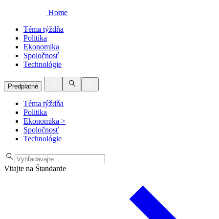
Home
Téma týždňa
Politika
Ekonomika
Spoločnosť
Technológie
Predplatné
Téma týždňa
Politika
Ekonomika
>
Spoločnosť
Technológie
Vitajte na Štandarde