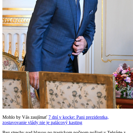
Mohlo by Vás zaujímať
7 dní v kocke: Pani prezidentka,
zostavovanie vlády nie je palácový kasting
Bez strechy nad hlavou po tragickom nočnom požiari v Telgárte z