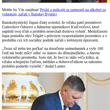
Mohlo by Vás zaujímať
Pivári a policajti sa zamerajú na alkohol za
volantom, začali v Banskej Bystrici
Banskobystrický župan ďalej uviedol, že vďaka patrí premiérovi
Ľudovítovi Ódorovi a štátnemu tajomníkovi Kráľovičovi, ktorí
naplnili svoj sľub a problém nenechali doslova vyhniť. Medzičasom
župa pomohla obci Telgárt s právnym vysporiadaním pozemkov a v
predstihu cez ich sociálny podnik začali s terénnymi úpravami.
„Teraz už treba len počkať na doručenie unimobuniek a vyše 100
ľudí tak bude môcť odísť zo stanov do dôstojnejšieho, a hlavne
vykúreného prostredia. Som rád, že hoci to stálo veľa kriku, aj
vďaka schopným ľuďom, médiám a dobrovoľníkom sa nakoniec
problém podarilo vyriešiť,“ dodal Lunter.