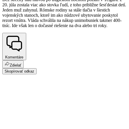
20. júla zostala viac ako stovka ľudí, z toho približne šesťdesiat detí.
Jeden muž zahynul. Rómske rodiny sa stále tlačia v šiestich
vojenských stanoch, ktoré im ako núdzové ubytovanie poskytol
rezort vnútra. Vláda schválila na nákup unimobuniek takmer 400-
tisíc. Ide však len o dočasné riešenie na dva alebo tri roky.
Komentáre
Zdielať
Skopírovať odkaz