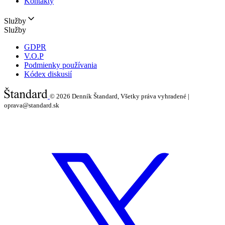
Kontakty
Služby
Služby
GDPR
V.O.P
Podmienky používania
Kódex diskusií
© 2026
Denník Štandard, Všetky práva vyhradené |
oprava@standard.sk