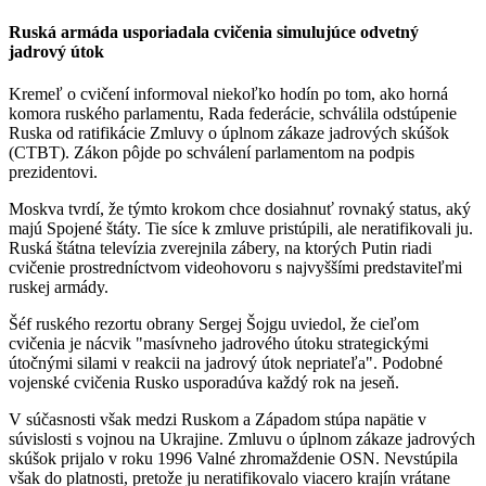
Ruská armáda usporiadala cvičenia simulujúce odvetný
jadrový útok
Kremeľ o cvičení informoval niekoľko hodín po tom, ako horná
komora ruského parlamentu, Rada federácie, schválila odstúpenie
Ruska od ratifikácie Zmluvy o úplnom zákaze jadrových skúšok
(CTBT). Zákon pôjde po schválení parlamentom na podpis
prezidentovi.
Moskva tvrdí, že týmto krokom chce dosiahnuť rovnaký status, aký
majú Spojené štáty. Tie síce k zmluve pristúpili, ale neratifikovali ju.
Ruská štátna televízia zverejnila zábery, na ktorých Putin riadi
cvičenie prostredníctvom videohovoru s najvyššími predstaviteľmi
ruskej armády.
Šéf ruského rezortu obrany Sergej Šojgu uviedol, že cieľom
cvičenia je nácvik "masívneho jadrového útoku strategickými
útočnými silami v reakcii na jadrový útok nepriateľa". Podobné
vojenské cvičenia Rusko usporadúva každý rok na jeseň.
V súčasnosti však medzi Ruskom a Západom stúpa napätie v
súvislosti s vojnou na Ukrajine. Zmluvu o úplnom zákaze jadrových
skúšok prijalo v roku 1996 Valné zhromaždenie OSN. Nevstúpila
však do platnosti, pretože ju neratifikovalo viacero krajín vrátane