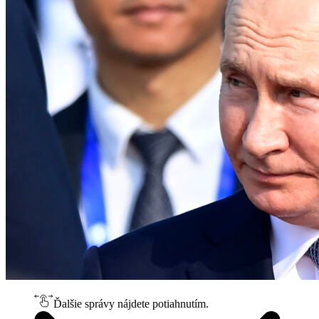
Ďalšie správy nájdete potiahnutím.