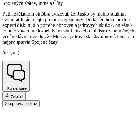
Spojených štátov, Indie a Číny.
Putin začiatkom októbra avizoval, že Rusko by mohlo stiahnuť
svoju ratifikáciu tejto prelomovej zmluvy. Dodal, že hoci niektorí
experti diskutujú o potrebe obnovenia jadrových skúšok, on ešte k
tomuto záveru nedospel. Námestník ruského ministra zahraničných
vecí nedávno uviedol, že Moskva jadrové skúšky obnoví, len ak to
najprv spravia Spojené štáty.
(tasr, ap)
Komentáre
Zdielať
Skopírovať odkaz