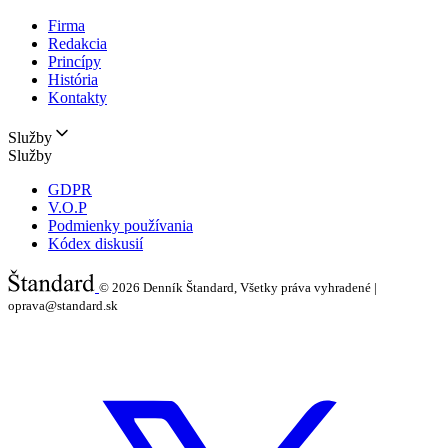
Firma
Redakcia
Princípy
História
Kontakty
Služby
Služby
GDPR
V.O.P
Podmienky používania
Kódex diskusií
© 2026
Denník Štandard, Všetky práva vyhradené |
oprava@standard.sk