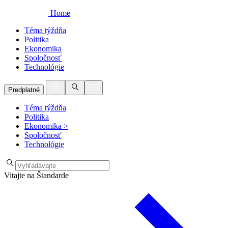
Home
Téma týždňa
Politika
Ekonomika
Spoločnosť
Technológie
Predplatné
Téma týždňa
Politika
Ekonomika
>
Spoločnosť
Technológie
Vitajte na Štandarde