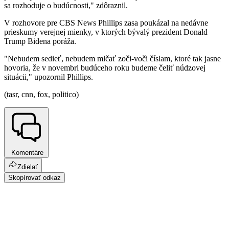
sa rozhoduje o budúcnosti," zdôraznil.
V rozhovore pre CBS News Phillips zasa poukázal na nedávne
prieskumy verejnej mienky, v ktorých bývalý prezident Donald
Trump Bidena poráža.
"Nebudem sedieť, nebudem mlčať zoči-voči číslam, ktoré tak jasne
hovoria, že v novembri budúceho roku budeme čeliť núdzovej
situácii," upozornil Phillips.
(tasr, cnn, fox, politico)
Komentáre
Zdielať
Skopírovať odkaz