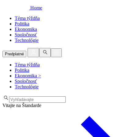
Home
Téma týždňa
Politika
Ekonomika
Spoločnosť
Technológie
Predplatné
Téma týždňa
Politika
Ekonomika
>
Spoločnosť
Technológie
Vitajte na Štandarde