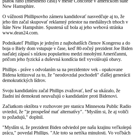
piatok ráno (miestneho času) v meste Concorde v americkom štáte
New Hamsphire.
O vážnosti Phillipsovho zámeru kandidovať nasvedčuje aj to, že
jeho tím začal skupovať reklamný priestor na mediálnych trhoch v
štáte New Hampshire. Spustená už bola aj jeho webová stránka
www.dean24.com.
Podnikateľ Phillips je jedným z najbohatších členov Kongresu a do
boja o Biely dom vstupuje v čase, keď 80-ročný prezident Joe Biden
naďalej zápasí s nízkou popularitou medzi mnohými Američanmi,
pričom jeho fyzická a duševná kondícia tiež vyvolávajú obavy.
Phillips - práve s odvolaním sa na prezidentov vek - opakovane
Bidena kritizoval za to, že "neodovzdal pochodeň" ďalšej generácii
demokratických lídrov.
Svoju kandidatúru začal Phillips zvažovať, keď sa ukázalo, že
žiadni iní demokrati neuvažujú o kandidatúre proti Bidenovi.
Začiatkom októbra v rozhovore pre stanicu Minnesota Public Radio
uviedol, že "je prospešné mať alternatívy". "Myslím si, že aj voliči
to požadujú," doplnil.
"Myslím si, že prezident Biden odviedol pre našu krajinu veľkolepú
prácu," povedal Phillips. "Ale toto sa netýka minulosti. Vo voľbách