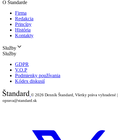
O Štandarde
Firma
Redakcia
Princípy
História
Kontakty
Služby
Služby
GDPR
V.O.P
Podmienky používania
Kódex diskusií
© 2026
Denník Štandard, Všetky práva vyhradené |
oprava@standard.sk