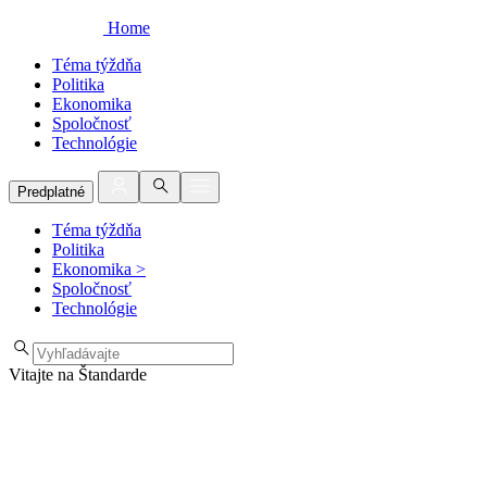
Home
Téma týždňa
Politika
Ekonomika
Spoločnosť
Technológie
Predplatné
Téma týždňa
Politika
Ekonomika
>
Spoločnosť
Technológie
Vitajte na Štandarde