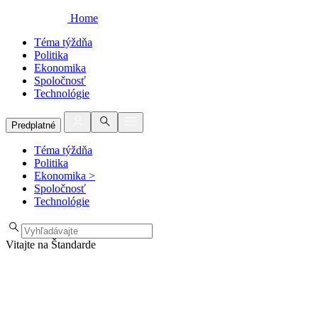
Home
Téma týždňa
Politika
Ekonomika
Spoločnosť
Technológie
Predplatné
Téma týždňa
Politika
Ekonomika
>
Spoločnosť
Technológie
Vitajte na Štandarde