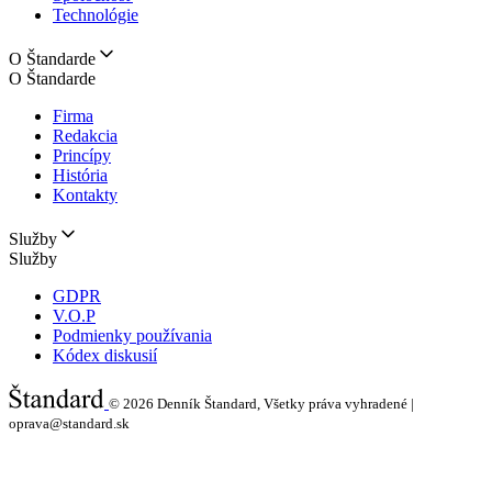
Technológie
O Štandarde
O Štandarde
Firma
Redakcia
Princípy
História
Kontakty
Služby
Služby
GDPR
V.O.P
Podmienky používania
Kódex diskusií
© 2026
Denník Štandard, Všetky práva vyhradené |
oprava@standard.sk