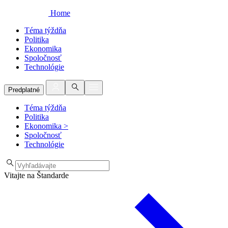
Home
Téma týždňa
Politika
Ekonomika
Spoločnosť
Technológie
Predplatné
Téma týždňa
Politika
Ekonomika
>
Spoločnosť
Technológie
Vitajte na Štandarde