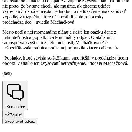
sa dostali do situácie, keď opäť zvažujeme zvýšenie daní. Robíme to
nie preto, že by sme chceli, ale musíme, ak chceme udržať
vyrovnaný rozpočet mesta. Jednoducho nedokážeme inak sanovať
výpadky z rozpočtu, ktoré nás postihli tento rok a roky
predchádzajúce," uviedla Macháčková.
Mesto podľa nej momentálne plánuje riešiť len otázku dane z
nehnuteľnosti a poplatku za komunálny odpad. O akú sumu
samospráva zvýši daň z nehnuteľnosti, Macháčková ešte
nešpecifikovala, radnica podľa nej pripravila viacero alternatív.
"Poplatky, ktoré súvisia so škôlkami, sme riešili v predchádzajúcom
období. Zatiaľ o ich zvyšovaní neuvažujeme," dodala Macháčková.
(tasr)
Komentáre
Zdielať
Skopírovať odkaz