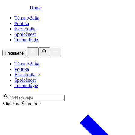
Home
Téma týždňa
Politika
Ekonomika
Spoločnosť
Technológie
Predplatné
Téma týždňa
Politika
Ekonomika
>
Spoločnosť
Technológie
Vitajte na Štandarde