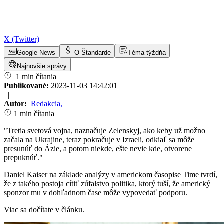
X (Twitter)
Google News
O Štandarde
Téma týždňa
Najnovšie správy
1 min čítania
Publikované:
2023-11-03 14:42:01
|
Autor:
Redakcia
,
1 min čítania
"Tretia svetová vojna, naznačuje Zelenskyj, ako keby už možno
začala na Ukrajine, teraz pokračuje v Izraeli, odkiaľ sa môže
presunúť do Ázie, a potom niekde, ešte nevie kde, otvorene
prepuknúť."
Daniel Kaiser na základe analýzy v americkom časopise Time tvrdí,
že z takého postoja cítiť zúfalstvo politika, ktorý tuší, že americký
sponzor mu v dohľadnom čase môže vypovedať podporu.
Viac sa dočítate v článku.