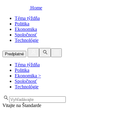
Home
Téma týždňa
Politika
Ekonomika
Spoločnosť
Technológie
Predplatné
Téma týždňa
Politika
Ekonomika
>
Spoločnosť
Technológie
Vitajte na Štandarde