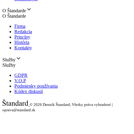
O Štandarde
O Štandarde
Firma
Redakcia
Princípy
História
Kontakty
Služby
Služby
GDPR
V.O.P
Podmienky používania
Kódex diskusií
© 2026
Denník Štandard, Všetky práva vyhradené |
oprava@standard.sk