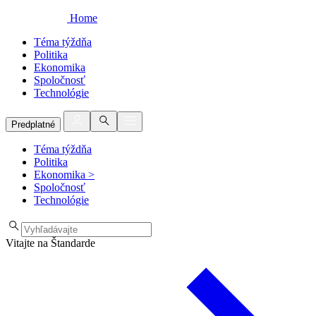
Home
Téma týždňa
Politika
Ekonomika
Spoločnosť
Technológie
Predplatné
Téma týždňa
Politika
Ekonomika
>
Spoločnosť
Technológie
Vitajte na Štandarde