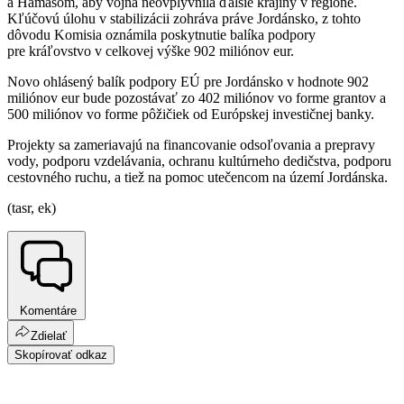
a Hamasom, aby vojna neovplyvnila ďalšie krajiny v regióne.
Kľúčovú úlohu v stabilizácii zohráva práve Jordánsko, z tohto
dôvodu Komisia oznámila poskytnutie balíka podpory
pre kráľovstvo v celkovej výške 902 miliónov eur.
Novo ohlásený balík podpory EÚ pre Jordánsko v hodnote 902
miliónov eur bude pozostávať zo 402 miliónov vo forme grantov a
500 miliónov vo forme pôžičiek od Európskej investičnej banky.
Projekty sa zameriavajú na financovanie odsoľovania a prepravy
vody, podporu vzdelávania, ochranu kultúrneho dedičstva, podporu
cestovného ruchu, a tiež na pomoc utečencom na území Jordánska.
(tasr, ek)
Komentáre
Zdielať
Skopírovať odkaz