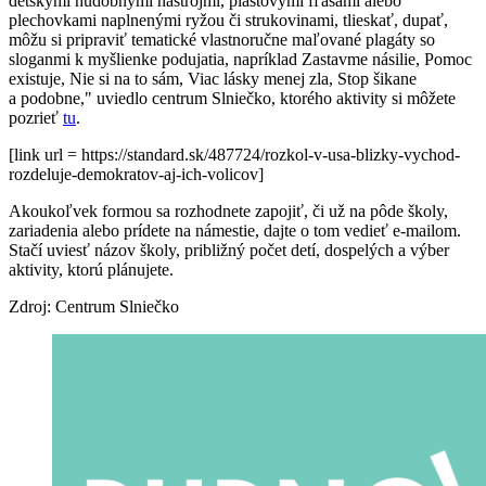
detskými hudobnými nástrojmi, plastovými fľašami alebo
plechovkami naplnenými ryžou či strukovinami, tlieskať, dupať,
môžu si pripraviť tematické vlastnoručne maľované plagáty so
sloganmi k myšlienke podujatia, napríklad Zastavme násilie, Pomoc
existuje, Nie si na to sám, Viac lásky menej zla, Stop šikane
a podobne," uviedlo centrum Slniečko, ktorého aktivity si môžete
pozrieť
tu
.
[link url = https://standard.sk/487724/rozkol-v-usa-blizky-vychod-
rozdeluje-demokratov-aj-ich-volicov]
Akoukoľvek formou sa rozhodnete zapojiť, či už na pôde školy,
zariadenia alebo prídete na námestie, dajte o tom vedieť e-mailom.
Stačí uviesť názov školy, približný počet detí, dospelých a výber
aktivity, ktorú plánujete.
Zdroj: Centrum Slniečko