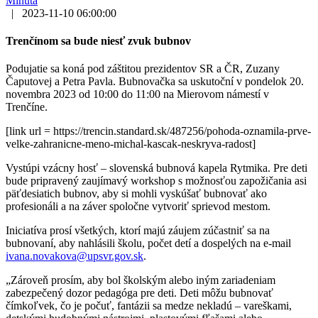
Minúta
|
2023-11-10 06:00:00
Trenčínom sa bude niesť zvuk bubnov
Podujatie sa koná pod záštitou prezidentov SR a ČR, Zuzany
Čaputovej a Petra Pavla. Bubnovačka sa uskutoční v pondelok 20.
novembra 2023 od 10:00 do 11:00 na Mierovom námestí v
Trenčíne.
[link url = https://trencin.standard.sk/487256/pohoda-oznamila-prve-
velke-zahranicne-meno-michal-kascak-neskryva-radost]
Vystúpi vzácny hosť – slovenská bubnová kapela Rytmika. Pre deti
bude pripravený zaujímavý workshop s možnosťou zapožičania asi
päťdesiatich bubnov, aby si mohli vyskúšať bubnovať ako
profesionáli a na záver spoločne vytvoriť sprievod mestom.
Iniciatíva prosí všetkých, ktorí majú záujem zúčastniť sa na
bubnovaní, aby nahlásili školu, počet detí a dospelých na e-mail
ivana.novakova@upsvr.gov.sk
.
„Zároveň prosím, aby bol školským alebo iným zariadeniam
zabezpečený dozor pedagóga pre deti. Deti môžu bubnovať
čímkoľvek, čo je počuť, fantázii sa medze nekladú – vareškami,