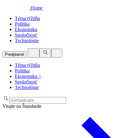
Home
Téma týždňa
Politika
Ekonomika
Spoločnosť
Technológie
Predplatné
Téma týždňa
Politika
Ekonomika
>
Spoločnosť
Technológie
Vitajte na Štandarde