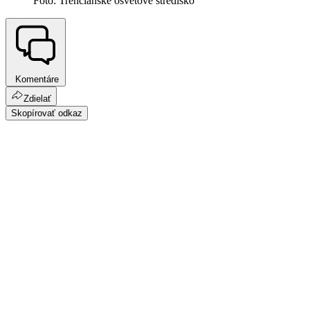
Foto: Trenčianske osvetové stredisko
Komentáre
Zdielať
Skopírovať odkaz