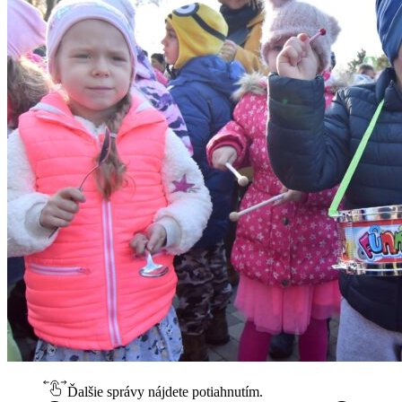
Ďalšie správy nájdete potiahnutím.