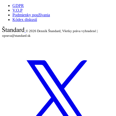
GDPR
V.O.P
Podmienky používania
Kódex diskusií
© 2026
Denník Štandard, Všetky práva vyhradené |
oprava@standard.sk