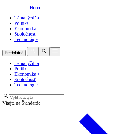
Home
Téma týždňa
Politika
Ekonomika
Spoločnosť
Technológie
Predplatné
Téma týždňa
Politika
Ekonomika
>
Spoločnosť
Technológie
Vitajte na Štandarde