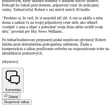
podozrivým, ktorý ukradol hodinky v hodnote tisícov dolárov.
Policajti ho čakali pred domom, pripravení vziať do policajnej
väzby. Tridsaťročný Robert v nej strávil strávil 30 hodín.
"Predstav si, že vieš, že si neurobil nič zlé. A oni sa ukážu u teba
doma a zatknú ťa na tvojej príjazdovej ceste skôr, ako stihneš
vystúpiť z auta a objať a pobozkať svoju ženu alebo uvidíš svoje
deti," povedal pre Sky News Williams.
Po tridsaťhodinovom prepustení podal neprávom obvinený Robert
žalobu proti detroitskému policajnému oddeleniu. Žiada o
kompenzáciu a zákaz používania softvéru na rozpoznávanie tváre na
identifikáciu podozrivých.
(skynews)
Komentáre
Zdielať
Skopírovať odkaz