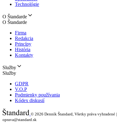
Technológie
O Štandarde
O Štandarde
Firma
Redakcia
Princípy
História
Kontakty
Služby
Služby
GDPR
V.O.P
Podmienky používania
Kódex diskusií
© 2026
Denník Štandard, Všetky práva vyhradené |
oprava@standard.sk