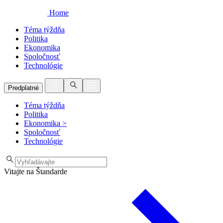
Home
Téma týždňa
Politika
Ekonomika
Spoločnosť
Technológie
Predplatné
Téma týždňa
Politika
Ekonomika
>
Spoločnosť
Technológie
Vitajte na Štandarde