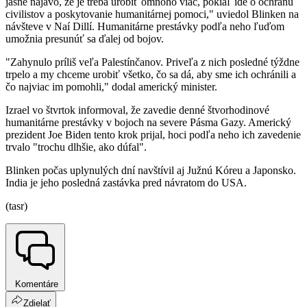
jasne najavo, že je treba urobiť omnoho viac, pokiaľ ide o ochranu
civilistov a poskytovanie humanitárnej pomoci," uviedol Blinken na
návšteve v Naí Dillí. Humanitárne prestávky podľa neho ľuďom
umožnia presunúť sa ďalej od bojov.
"Zahynulo príliš veľa Palestínčanov. Priveľa z nich posledné týždne
trpelo a my chceme urobiť všetko, čo sa dá, aby sme ich ochránili a
čo najviac im pomohli," dodal americký minister.
Izrael vo štvrtok informoval, že zavedie denné štvorhodinové
humanitárne prestávky v bojoch na severe Pásma Gazy. Americký
prezident Joe Biden tento krok prijal, hoci podľa neho ich zavedenie
trvalo "trochu dlhšie, ako dúfal".
Blinken počas uplynulých dní navštívil aj Južnú Kóreu a Japonsko.
India je jeho posledná zastávka pred návratom do USA.
(tasr)
Komentáre
Zdielať