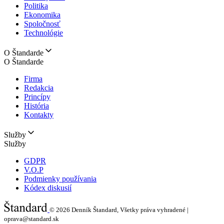
Politika
Ekonomika
Spoločnosť
Technológie
O Štandarde
O Štandarde
Firma
Redakcia
Princípy
História
Kontakty
Služby
Služby
GDPR
V.O.P
Podmienky používania
Kódex diskusií
© 2026
Denník Štandard, Všetky práva vyhradené |
oprava@standard.sk