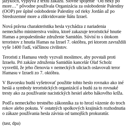
jazykoch, vyplýva z textu zákazu. Slovné spojenie "Od rieky po
more…" pôvodne používala Organizácia za oslobodenie Palestíny
(OOP) pre úplné oslobodenie Palestíny od rieky Jordán až po
Stredozemné more a zlikvidovanie štátu Izrael.
Nová právna charakteristika hesla vychádza z nariadenia
nemeckého ministerstva vnútra, ktoré zakazuje teroristické hnutie
Hamas a propalestínske združenie Samidún. Súvisí to s útokom
teroristov z hnutia Hamas na Izrael 7. októbra, pri ktorom zavraždili
vyše 1400 ľudí, väčšinou civilistov.
Teroristi z Hamasu vtedy vyzvali moslimov, aby povstali proti
Izraelu. Pri zakáze združenia Samidún kancelár Olaf Scholz
vysvetlil, že jeho členovia v nemeckých uliciach oslavovali teror
Hamasu v Izraeli zo 7. októbra.
V Bavorsku budú vyšetrovať použitie tohto heslo rovnako ako iné
heslá a symboly teroristických organizácií a budú za to rovnaké
tresty ako za používanie nacistických hesiel alebo hákového kríža.
Podľa nemeckého trestného zákonníka za to hrozí väzenie do troch
rokov alebo pokuta. V ostatných spolkových krajinách rozhodnutia
o zákaze používania hesla závisia od tamojších prokuratúr.
(tasr, dpa)