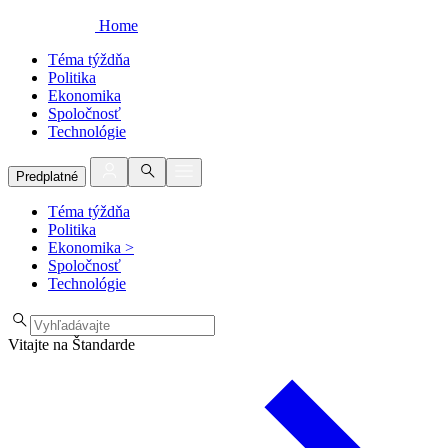
Home
Téma týždňa
Politika
Ekonomika
Spoločnosť
Technológie
Predplatné
Téma týždňa
Politika
Ekonomika
>
Spoločnosť
Technológie
Vitajte na Štandarde