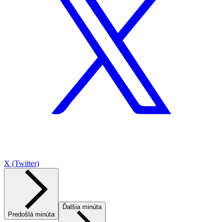
X (Twitter)
Ďalšia minúta
Predošlá minúta