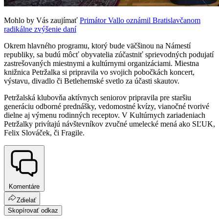
Mohlo by Vás zaujímať
Primátor Vallo oznámil Bratislavčanom
radikálne zvýšenie daní
Okrem hlavného programu, ktorý bude väčšinou na Námestí
republiky, sa budú môcť obyvatelia zúčastniť sprievodných podujatí
zastrešovaných miestnymi a kultúrnymi organizáciami. Miestna
knižnica Petržalka si pripravila vo svojich pobočkách koncert,
výstavu, divadlo či Betlehemské svetlo za účasti skautov.
Petržalská klubovňa aktívnych seniorov pripravila pre staršiu
generáciu odborné prednášky, vedomostné kvízy, vianočné tvorivé
dielne aj výmenu rodinných receptov. V Kultúrnych zariadeniach
Petržalky privítajú návštevníkov zvučné umelecké mená ako SĽUK,
Felix Slováček, či Fragile.
Komentáre
Zdielať
Skopírovať odkaz