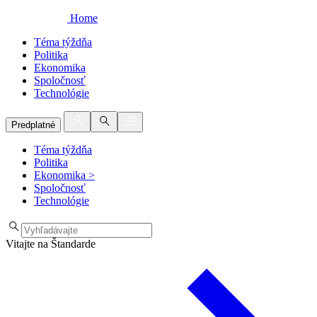
Home
Téma týždňa
Politika
Ekonomika
Spoločnosť
Technológie
Predplatné
Téma týždňa
Politika
Ekonomika
>
Spoločnosť
Technológie
Vitajte na Štandarde