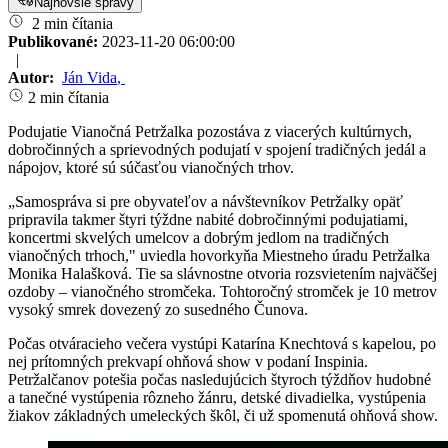
Najnovšie správy
2 min čítania
Publikované:
2023-11-20 06:00:00
|
Autor:
Ján Vida
,
2 min čítania
Podujatie Vianočná Petržalka pozostáva z viacerých kultúrnych,
dobročinných a sprievodných podujatí v spojení tradičných jedál a
nápojov, ktoré sú súčasťou vianočných trhov.
„Samospráva si pre obyvateľov a návštevníkov Petržalky opäť
pripravila takmer štyri týždne nabité dobročinnými podujatiami,
koncertmi skvelých umelcov a dobrým jedlom na tradičných
vianočných trhoch," uviedla hovorkyňa Miestneho úradu Petržalka
Monika Halašková. Tie sa slávnostne otvoria rozsvietením najväčšej
ozdoby – vianočného stromčeka. Tohtoročný stromček je 10 metrov
vysoký smrek dovezený zo susedného Čunova.
Počas otváracieho večera vystúpi Katarína Knechtová s kapelou, po
nej prítomných prekvapí ohňová show v podaní Inspinia.
Petržalčanov potešia počas nasledujúcich štyroch týždňov hudobné
a tanečné vystúpenia rôzneho žánru, detské divadielka, vystúpenia
žiakov základných umeleckých škôl, či už spomenutá ohňová show.