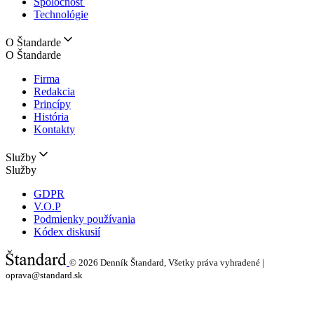
Spoločnosť
Technológie
O Štandarde
O Štandarde
Firma
Redakcia
Princípy
História
Kontakty
Služby
Služby
GDPR
V.O.P
Podmienky používania
Kódex diskusií
© 2026
Denník Štandard, Všetky práva vyhradené |
oprava@standard.sk