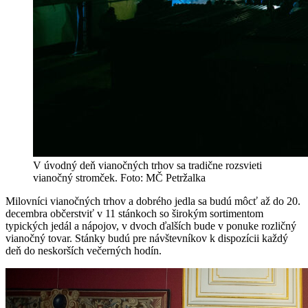
V úvodný deň vianočných trhov sa tradične rozsvieti
vianočný stromček. Foto: MČ Petržalka
Milovníci vianočných trhov a dobrého jedla sa budú môcť až do 20.
decembra občerstviť v 11 stánkoch so širokým sortimentom
typických jedál a nápojov, v dvoch ďalších bude v ponuke rozličný
vianočný tovar. Stánky budú pre návštevníkov k dispozícii každý
deň do neskorších večerných hodín.