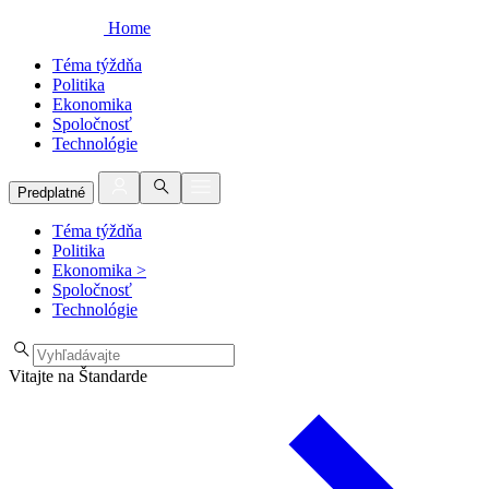
Home
Téma týždňa
Politika
Ekonomika
Spoločnosť
Technológie
Predplatné
Téma týždňa
Politika
Ekonomika
>
Spoločnosť
Technológie
Vitajte na Štandarde