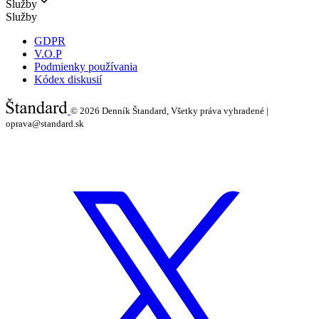
Služby
Služby
GDPR
V.O.P
Podmienky používania
Kódex diskusií
© 2026
Denník Štandard, Všetky práva vyhradené |
oprava@standard.sk