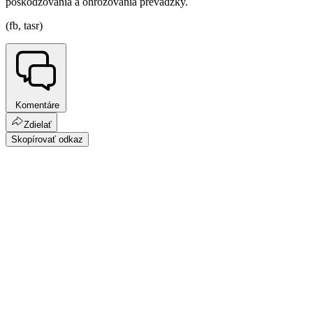
poškodzovania a ohrozovania prevádzky.
(fb, tasr)
Komentáre
Zdielať
Skopírovať odkaz