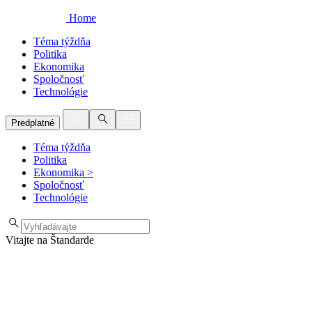
Home
Téma týždňa
Politika
Ekonomika
Spoločnosť
Technológie
Predplatné
Téma týždňa
Politika
Ekonomika
>
Spoločnosť
Technológie
Vitajte na Štandarde