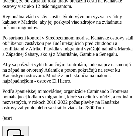
uviedol, že od začiatku roka úrady prekazili cestu na Kanárske
ostrovy viac ako 12-tisíc migrantom.
Regionálna vláda v súvislosti s týmto vývojom vyzvala vládny
kabinet v Madride, aby jej poskytol viac zdrojov na zvládnutie
prísunu migrantov.
Po sprísnení kontrol v Stredozemnom mori sa Kanárske ostrovy stali
obľúbenou zastávkou pre ľudí utekajúcich pred chudobou a
konfliktami v Afrike. Plavidlá s migrantmi vyrážajú najmä z Maroka
a Západnej Sahary, ako aj z Mauritánie, Gambie a Senegalu.
Aby sa pašeráci vyhli hraničným kontrolám, lode najprv nasmerujú
na západ na otvorený Atlantik a potom pokračujú na sever ku
Kanárskym ostrovom. Mnohé z nich skončia na malom -
najzápadnejšom - ostrove El Hierro.
Podľa španielskej mimovládnej organizácie Caminando Fronteras
pomáhajúcej lodiam s migrantmi, ktoré sa ocitnú v núdzi, a rodinám
nezvestných, v rokoch 2018-2022 počas plavby na Kanárske
ostrovy zahynulo alebo sa stratilo viac ako 7800 ľudí.
(tasr)