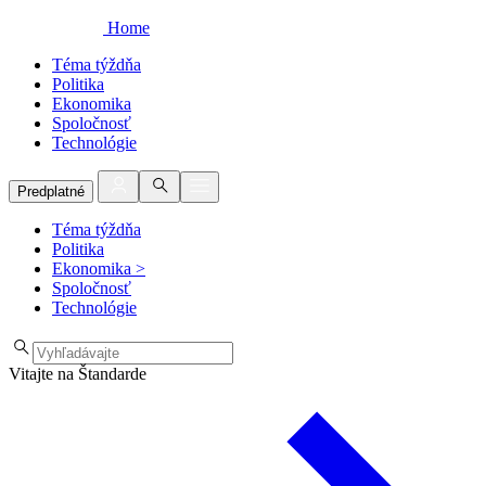
Home
Téma týždňa
Politika
Ekonomika
Spoločnosť
Technológie
Predplatné
Téma týždňa
Politika
Ekonomika
>
Spoločnosť
Technológie
Vitajte na Štandarde