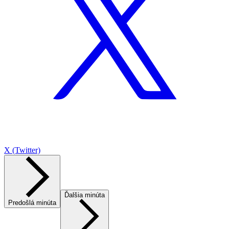
X (Twitter)
Ďalšia minúta
Predošlá minúta