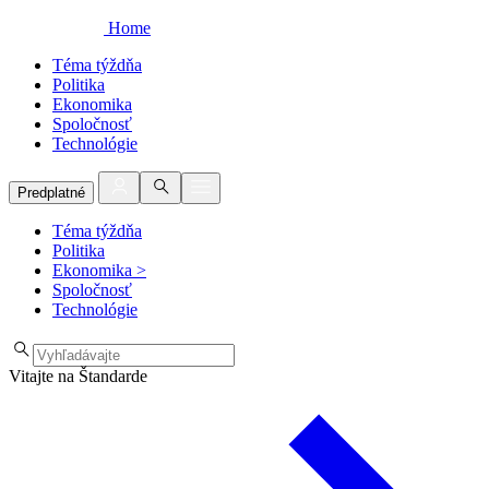
Home
Téma týždňa
Politika
Ekonomika
Spoločnosť
Technológie
Predplatné
Téma týždňa
Politika
Ekonomika
>
Spoločnosť
Technológie
Vitajte na Štandarde