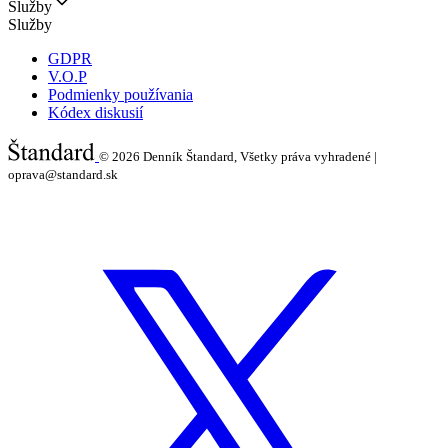
Služby
Služby
GDPR
V.O.P
Podmienky používania
Kódex diskusií
© 2026
Denník Štandard, Všetky práva vyhradené |
oprava@standard.sk