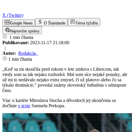
X (Twitter)
Google News
O Štandarde
Téma týždňa
Najnovšie správy
1 min čítania
Publikované:
2023-11-17 21:18:00
|
Autor:
Redakcia
,
1 min čítania
„Keď sa mi skončila pred rokom v lete zmluva s Libercom, tak
vtedy som sa tak nejako rozhodol. Mal som síce nejaké ponuky, ale
už mi to nedávalo nejako extra zmysel, či už platovo alebo čo sa
týkalo destinácie," povedal známy slovenský futbalista s odstupom
času.
Viac o kariére Miroslava Stocha a dôvodoch jej ukončenia sa
dočítate
v texte
Samuela Prekopa.