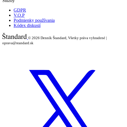
Služby
GDPR
V.O.P
Podmienky používania
Kódex diskusií
© 2026
Denník Štandard, Všetky práva vyhradené |
oprava@standard.sk