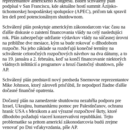
reprezentantov amerického Kongresu. Biden schválený plán
podpísal v San Franciscu, kde aktuálne hostí summit Ázijsko-
tichomorskej hospodárskej spolupráce (APEC), pričom tak spravil
len deň pred potencionálnym shutdownom.
Schválený plán poskytuje americkým zákonodarcom viac času na
ďalšie diskusie o zaistení financovania vlády na celý nasledujúci
rok. Plán zabezpečuje udržanie výdavkov vlády na súčasnej úrovni
na približne dve mesiace, kým sa bude rokovať o dlhodobom
rozpočte. Na jeho základe sa rozdeľujú konečné termíny na
schválenie celoročných rozpočtových návrhov na dva dátumy, a to
na 19. januára a 2. februára, keď sa končí financovanie niektorých
vládnych inštitúcií a programov a hrozí čiastočný shutdown, píše
AP.
Schválený plán predstavil nový predseda Snemovne reprezentantov
Mike Johnson, ktorý zároveň prisľúbil, že nepodporí žiadne ďalšie
dočasné finančné opatrenia.
Dočasný plán na zamedzenie shutdownu nezahŕňa podporu pre
Izrael, Ukrajinu, humanitárnu pomoc pre Palestínčanov, ochranu
hraníc USA s Mexikom a ani výrazné rozpočtové škrty, ktoré
dlhodobo požadujú viacerí konzervatívni republikáni. Tejto
problematike sa pritom americkí zákonodarcovia budú zrejme
venovať po Dni vďakyvzdania, píše AP.