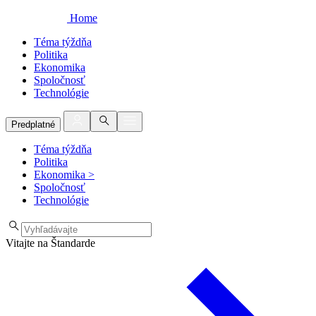
Home
Téma týždňa
Politika
Ekonomika
Spoločnosť
Technológie
Predplatné
Téma týždňa
Politika
Ekonomika
>
Spoločnosť
Technológie
Vitajte na Štandarde