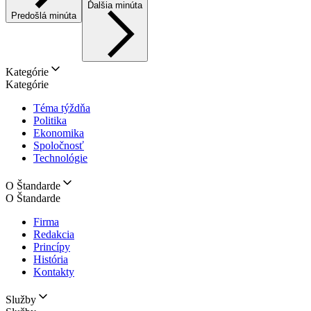
Ďalšia minúta
Predošlá minúta
Kategórie
Kategórie
Téma týždňa
Politika
Ekonomika
Spoločnosť
Technológie
O Štandarde
O Štandarde
Firma
Redakcia
Princípy
História
Kontakty
Služby