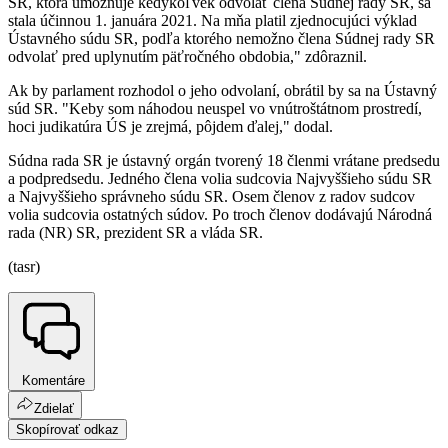
SR, ktorá umožňuje kedykoľvek odvolať člena Súdnej rady SR, sa
stala účinnou 1. januára 2021. Na mňa platil zjednocujúci výklad
Ústavného súdu SR, podľa ktorého nemožno člena Súdnej rady SR
odvolať pred uplynutím päťročného obdobia," zdôraznil.
Ak by parlament rozhodol o jeho odvolaní, obrátil by sa na Ústavný
súd SR. "Keby som náhodou neuspel vo vnútroštátnom prostredí,
hoci judikatúra ÚS je zrejmá, pôjdem ďalej," dodal.
Súdna rada SR je ústavný orgán tvorený 18 členmi vrátane predsedu
a podpredsedu. Jedného člena volia sudcovia Najvyššieho súdu SR
a Najvyššieho správneho súdu SR. Osem členov z radov sudcov
volia sudcovia ostatných súdov. Po troch členov dodávajú Národná
rada (NR) SR, prezident SR a vláda SR.
(tasr)
Komentáre
Zdielať
Skopírovať odkaz