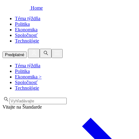
Home
Téma týždňa
Politika
Ekonomika
Spoločnosť
Technológie
Predplatné
Téma týždňa
Politika
Ekonomika
>
Spoločnosť
Technológie
Vitajte na Štandarde