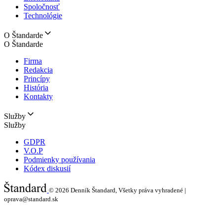
Spoločnosť
Technológie
O Štandarde
O Štandarde
Firma
Redakcia
Princípy
História
Kontakty
Služby
Služby
GDPR
V.O.P
Podmienky používania
Kódex diskusií
© 2026
Denník Štandard, Všetky práva vyhradené |
oprava@standard.sk