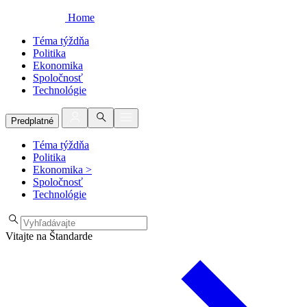
Home
Téma týždňa
Politika
Ekonomika
Spoločnosť
Technológie
Predplatné
Téma týždňa
Politika
Ekonomika
>
Spoločnosť
Technológie
Vitajte na Štandarde