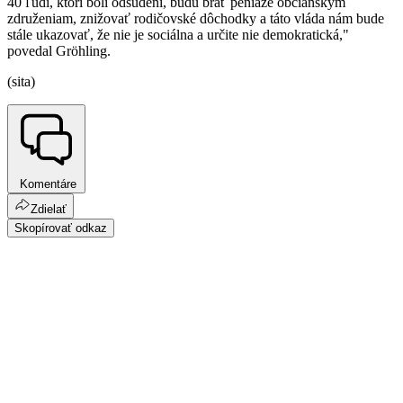
40 ľudí, ktorí boli odsúdení, budú brať peniaze občianskym
združeniam, znižovať rodičovské dôchodky a táto vláda nám bude
stále ukazovať, že nie je sociálna a určite nie demokratická,"
povedal Gröhling.
(sita)
Komentáre
Zdielať
Skopírovať odkaz