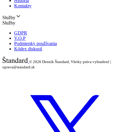
História
Kontakty
Služby
Služby
GDPR
V.O.P
Podmienky používania
Kódex diskusií
© 2026
Denník Štandard, Všetky práva vyhradené |
oprava@standard.sk