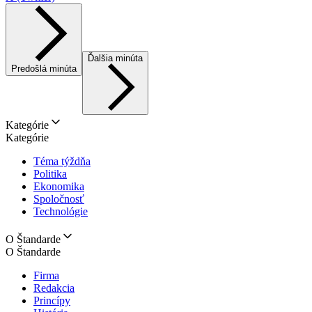
Ďalšia minúta
Predošlá minúta
Kategórie
Kategórie
Téma týždňa
Politika
Ekonomika
Spoločnosť
Technológie
O Štandarde
O Štandarde
Firma
Redakcia
Princípy