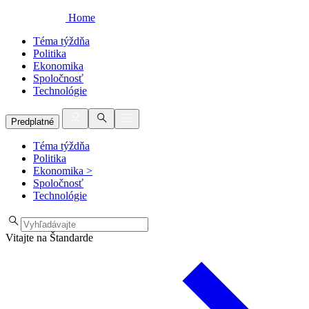
Home
Téma týždňa
Politika
Ekonomika
Spoločnosť
Technológie
Predplatné
Téma týždňa
Politika
Ekonomika
>
Spoločnosť
Technológie
Vitajte na Štandarde