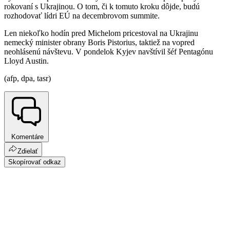
rokovaní s Ukrajinou. O tom, či k tomuto kroku dôjde, budú
rozhodovať lídri EÚ na decembrovom summite.
Len niekoľko hodín pred Michelom pricestoval na Ukrajinu
nemecký minister obrany Boris Pistorius, taktiež na vopred
neohlásenú návštevu. V pondelok Kyjev navštívil šéf Pentagónu
Lloyd Austin.
(afp, dpa, tasr)
Komentáre
Zdielať
Skopírovať odkaz