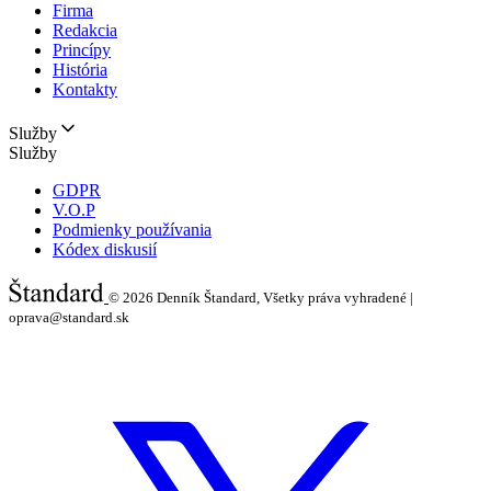
Firma
Redakcia
Princípy
História
Kontakty
Služby
Služby
GDPR
V.O.P
Podmienky používania
Kódex diskusií
© 2026
Denník Štandard, Všetky práva vyhradené |
oprava@standard.sk