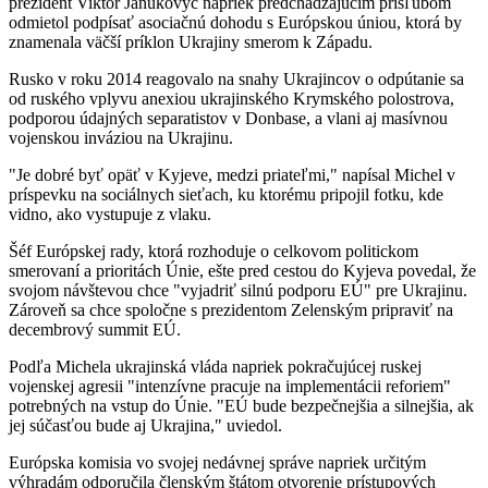
prezident Viktor Janukovyč napriek predchádzajúcim prísľubom
odmietol podpísať asociačnú dohodu s Európskou úniou, ktorá by
znamenala väčší príklon Ukrajiny smerom k Západu.
Rusko v roku 2014 reagovalo na snahy Ukrajincov o odpútanie sa
od ruského vplyvu anexiou ukrajinského Krymského polostrova,
podporou údajných separatistov v Donbase, a vlani aj masívnou
vojenskou inváziou na Ukrajinu.
"Je dobré byť opäť v Kyjeve, medzi priateľmi," napísal Michel v
príspevku na sociálnych sieťach, ku ktorému pripojil fotku, kde
vidno, ako vystupuje z vlaku.
Šéf Európskej rady, ktorá rozhoduje o celkovom politickom
smerovaní a prioritách Únie, ešte pred cestou do Kyjeva povedal, že
svojom návštevou chce "vyjadriť silnú podporu EÚ" pre Ukrajinu.
Zároveň sa chce spoločne s prezidentom Zelenským pripraviť na
decembrový summit EÚ.
Podľa Michela ukrajinská vláda napriek pokračujúcej ruskej
vojenskej agresii "intenzívne pracuje na implementácii reforiem"
potrebných na vstup do Únie. "EÚ bude bezpečnejšia a silnejšia, ak
jej súčasťou bude aj Ukrajina," uviedol.
Európska komisia vo svojej nedávnej správe napriek určitým
výhradám odporučila členským štátom otvorenie prístupových