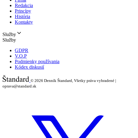
Redakcia
Princípy
História
Kontakty
Služby
Služby
GDPR
V.O.P
Podmienky používania
Kódex diskusií
© 2026
Denník Štandard, Všetky práva vyhradené |
oprava@standard.sk