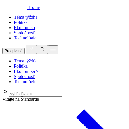
Home
Téma týždňa
Politika
Ekonomika
Spoločnosť
Technológie
Predplatné
Téma týždňa
Politika
Ekonomika
>
Spoločnosť
Technológie
Vitajte na Štandarde