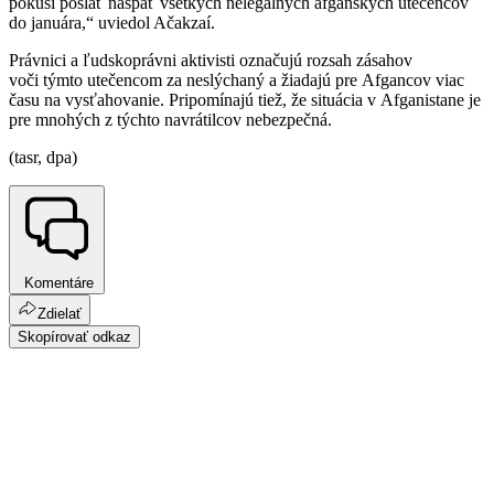
pokúsi poslať naspäť všetkých nelegálnych afganských utečencov
do januára,“ uviedol Ačakzaí.
Právnici a ľudskoprávni aktivisti označujú rozsah zásahov
voči týmto utečencom za neslýchaný a žiadajú pre Afgancov viac
času na vysťahovanie. Pripomínajú tiež, že situácia v Afganistane je
pre mnohých z týchto navrátilcov nebezpečná.
(tasr, dpa)
Komentáre
Zdielať
Skopírovať odkaz