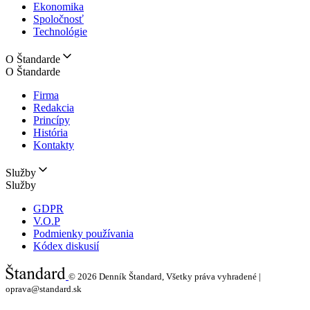
Ekonomika
Spoločnosť
Technológie
O Štandarde
O Štandarde
Firma
Redakcia
Princípy
História
Kontakty
Služby
Služby
GDPR
V.O.P
Podmienky používania
Kódex diskusií
© 2026
Denník Štandard, Všetky práva vyhradené |
oprava@standard.sk