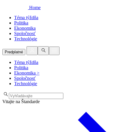
Home
Téma týždňa
Politika
Ekonomika
Spoločnosť
Technológie
Predplatné
Téma týždňa
Politika
Ekonomika
>
Spoločnosť
Technológie
Vitajte na Štandarde