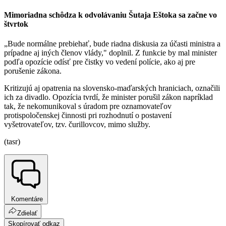
Mimoriadna schôdza k odvolávaniu Šutaja Eštoka sa začne vo
štvrtok
„Bude normálne prebiehať, bude riadna diskusia za účasti ministra a
prípadne aj iných členov vlády," doplnil. Z funkcie by mal minister
podľa opozície odísť pre čistky vo vedení polície, ako aj pre
porušenie zákona.
Kritizujú aj opatrenia na slovensko-maďarských hraniciach, označili
ich za divadlo. Opozícia tvrdí, že minister porušil zákon napríklad
tak, že nekomunikoval s úradom pre oznamovateľov
protispoločenskej činnosti pri rozhodnutí o postavení
vyšetrovateľov, tzv. čurillovcov, mimo služby.
(tasr)
Komentáre
Zdielať
Skopírovať odkaz