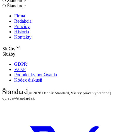
O Štandarde
O Štandarde
Firma
Redakcia
Princípy
História
Kontakty
Služby
Služby
GDPR
V.O.P
Podmienky používania
Kódex diskusií
© 2026
Denník Štandard, Všetky práva vyhradené |
oprava@standard.sk