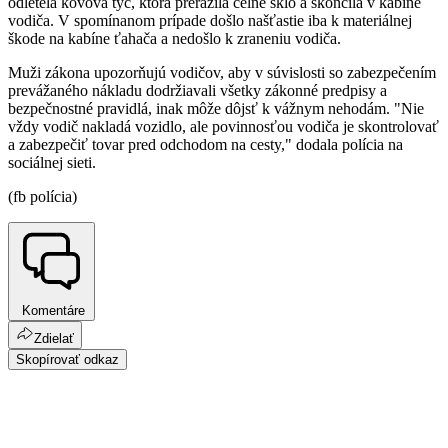
odletela kovová tyč, ktorá prerazila čelné sklo a skončila v kabíne
vodiča. V spomínanom prípade došlo našťastie iba k materiálnej
škode na kabíne ťahača a nedošlo k zraneniu vodiča.
Muži zákona upozorňujú vodičov, aby v súvislosti so zabezpečením
prevážaného nákladu dodržiavali všetky zákonné predpisy a
bezpečnostné pravidlá, inak môže dôjsť k vážnym nehodám. "Nie
vždy vodič nakladá vozidlo, ale povinnosťou vodiča je skontrolovať
a zabezpečiť tovar pred odchodom na cesty," dodala polícia na
sociálnej sieti.
(fb polícia)
Komentáre
Zdielať
Skopírovať odkaz