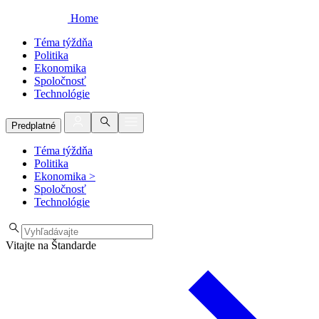
Home
Téma týždňa
Politika
Ekonomika
Spoločnosť
Technológie
Predplatné
Téma týždňa
Politika
Ekonomika
>
Spoločnosť
Technológie
Vitajte na Štandarde