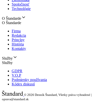
Spoločnosť
Technológie
O Štandarde
O Štandarde
Firma
Redakcia
Princípy
História
Kontakty
Služby
Služby
GDPR
V.O.P
Podmienky používania
Kódex diskusií
© 2026
Denník Štandard, Všetky práva vyhradené |
oprava@standard.sk