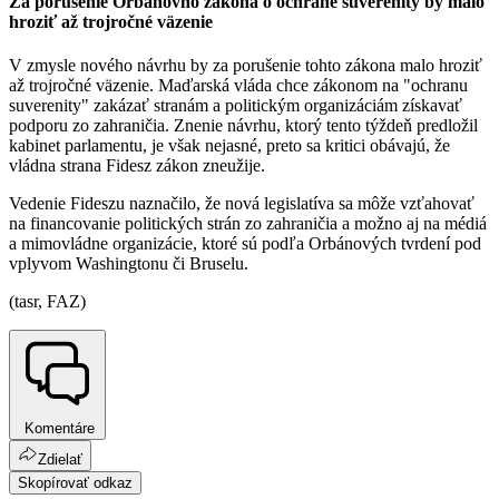
Za porušenie Orbánovho zákona o ochrane suverenity by malo
hroziť až trojročné väzenie
V zmysle nového návrhu by za porušenie tohto zákona malo hroziť
až trojročné väzenie. Maďarská vláda chce zákonom na "ochranu
suverenity" zakázať stranám a politickým organizáciám získavať
podporu zo zahraničia. Znenie návrhu, ktorý tento týždeň predložil
kabinet parlamentu, je však nejasné, preto sa kritici obávajú, že
vládna strana Fidesz zákon zneužije.
Vedenie Fideszu naznačilo, že nová legislatíva sa môže vzťahovať
na financovanie politických strán zo zahraničia a možno aj na médiá
a mimovládne organizácie, ktoré sú podľa Orbánových tvrdení pod
vplyvom Washingtonu či Bruselu.
(tasr, FAZ)
Komentáre
Zdielať
Skopírovať odkaz