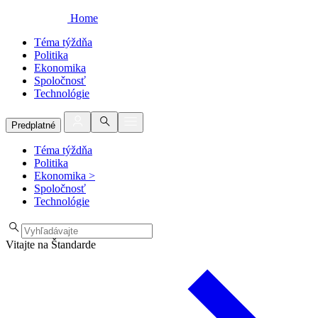
Home
Téma týždňa
Politika
Ekonomika
Spoločnosť
Technológie
Predplatné
Téma týždňa
Politika
Ekonomika
>
Spoločnosť
Technológie
Vitajte na Štandarde