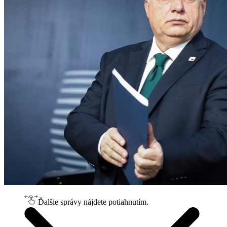
Ďalšie správy nájdete potiahnutím.