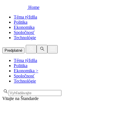
Home
Téma týždňa
Politika
Ekonomika
Spoločnosť
Technológie
Predplatné
Téma týždňa
Politika
Ekonomika
>
Spoločnosť
Technológie
Vitajte na Štandarde