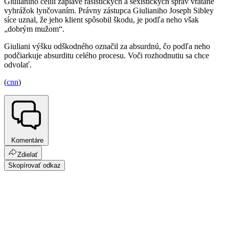
Giulianiho čelili záplave rasistických a sexistických správ vrátane
vyhrážok lynčovaním. Právny zástupca Giulianiho Joseph Sibley
síce uznal, že jeho klient spôsobil škodu, je podľa neho však
„dobrým mužom“.
Giuliani výšku odškodného označil za absurdnú, čo podľa neho
podčiarkuje absurditu celého procesu. Voči rozhodnutiu sa chce
odvolať.
(
cnn
)
Komentáre
Zdielať
Skopírovať odkaz