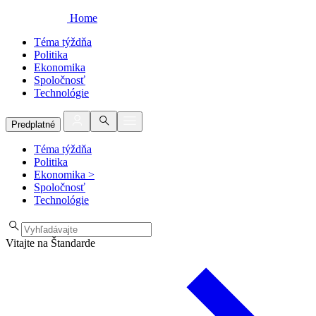
Home
Téma týždňa
Politika
Ekonomika
Spoločnosť
Technológie
Predplatné
Téma týždňa
Politika
Ekonomika
>
Spoločnosť
Technológie
Vitajte na Štandarde