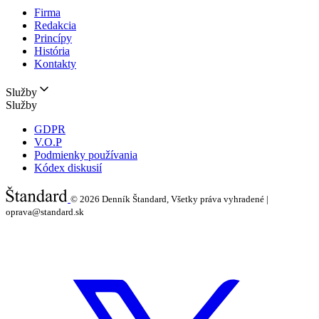
Firma
Redakcia
Princípy
História
Kontakty
Služby
Služby
GDPR
V.O.P
Podmienky používania
Kódex diskusií
© 2026
Denník Štandard, Všetky práva vyhradené |
oprava@standard.sk