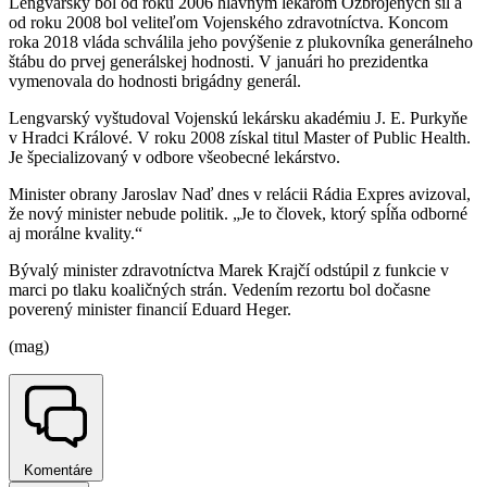
Lengvarský bol od roku 2006 hlavným lekárom Ozbrojených síl a
od roku 2008 bol veliteľom Vojenského zdravotníctva. Koncom
roka 2018 vláda schválila jeho povýšenie z plukovníka generálneho
štábu do prvej generálskej hodnosti. V januári ho prezidentka
vymenovala do hodnosti brigádny generál.
Lengvarský vyštudoval Vojenskú lekársku akadémiu J. E. Purkyňe
v Hradci Králové. V roku 2008 získal titul Master of Public Health.
Je špecializovaný v odbore všeobecné lekárstvo.
Minister obrany Jaroslav Naď dnes v relácii Rádia Expres avizoval,
že nový minister nebude politik. „Je to človek, ktorý spĺňa odborné
aj morálne kvality.“
Bývalý minister zdravotníctva Marek Krajčí odstúpil z funkcie v
marci po tlaku koaličných strán. Vedením rezortu bol dočasne
poverený minister financií Eduard Heger.
(mag)
Komentáre