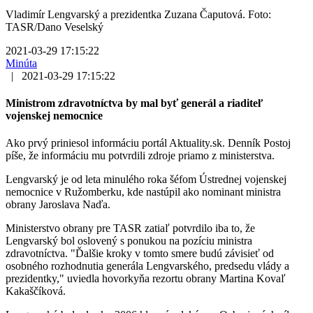
Vladimír Lengvarský a prezidentka Zuzana Čaputová. Foto:
TASR/Dano Veselský
2021-03-29 17:15:22
Minúta
|
2021-03-29 17:15:22
Ministrom zdravotníctva by mal byť generál a riaditeľ
vojenskej nemocnice
Ako prvý priniesol informáciu portál Aktuality.sk. Denník Postoj
píše, že informáciu mu potvrdili zdroje priamo z ministerstva.
Lengvarský je od leta minulého roka šéfom Ústrednej vojenskej
nemocnice v Ružomberku, kde nastúpil ako nominant ministra
obrany Jaroslava Naďa.
Ministerstvo obrany pre TASR zatiaľ potvrdilo iba to, že
Lengvarský bol oslovený s ponukou na pozíciu ministra
zdravotníctva. "Ďalšie kroky v tomto smere budú závisieť od
osobného rozhodnutia generála Lengvarského, predsedu vlády a
prezidentky," uviedla hovorkyňa rezortu obrany Martina Kovaľ
Kakaščíková.