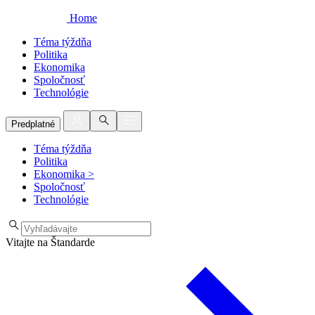
Home
Téma týždňa
Politika
Ekonomika
Spoločnosť
Technológie
Predplatné
Téma týždňa
Politika
Ekonomika
>
Spoločnosť
Technológie
Vitajte na Štandarde