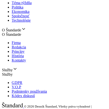
Téma týždňa
Politika
Ekonomika
Spoločnosť
Technológie
O Štandarde
O Štandarde
Firma
Redakcia
Princípy
História
Kontakty
Služby
Služby
GDPR
V.O.P
Podmienky používania
Kódex diskusií
© 2026
Denník Štandard, Všetky práva vyhradené |