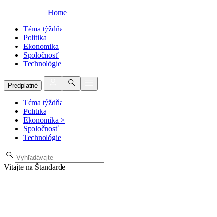
Home
Téma týždňa
Politika
Ekonomika
Spoločnosť
Technológie
Predplatné
Téma týždňa
Politika
Ekonomika
>
Spoločnosť
Technológie
Vitajte na Štandarde