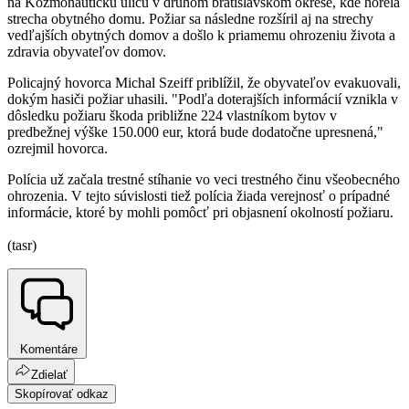
na Kozmonautickú ulicu v druhom bratislavskom okrese, kde horela
strecha obytného domu. Požiar sa následne rozšíril aj na strechy
vedľajších obytných domov a došlo k priamemu ohrozeniu života a
zdravia obyvateľov domov.
Policajný hovorca Michal Szeiff priblížil, že obyvateľov evakuovali,
dokým hasiči požiar uhasili. "Podľa doterajších informácií vznikla v
dôsledku požiaru škoda približne 224 vlastníkom bytov v
predbežnej výške 150.000 eur, ktorá bude dodatočne upresnená,"
ozrejmil hovorca.
Polícia už začala trestné stíhanie vo veci trestného činu všeobecného
ohrozenia. V tejto súvislosti tiež polícia žiada verejnosť o prípadné
informácie, ktoré by mohli pomôcť pri objasnení okolností požiaru.
(tasr)
Komentáre
Zdielať
Skopírovať odkaz