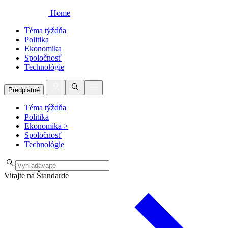
Home
Téma týždňa
Politika
Ekonomika
Spoločnosť
Technológie
Predplatné
Téma týždňa
Politika
Ekonomika
>
Spoločnosť
Technológie
Vitajte na Štandarde