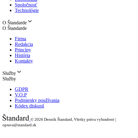
Spoločnosť
Technológie
O Štandarde
O Štandarde
Firma
Redakcia
Princípy
História
Kontakty
Služby
Služby
GDPR
V.O.P
Podmienky používania
Kódex diskusií
© 2026
Denník Štandard, Všetky práva vyhradené |
oprava@standard.sk