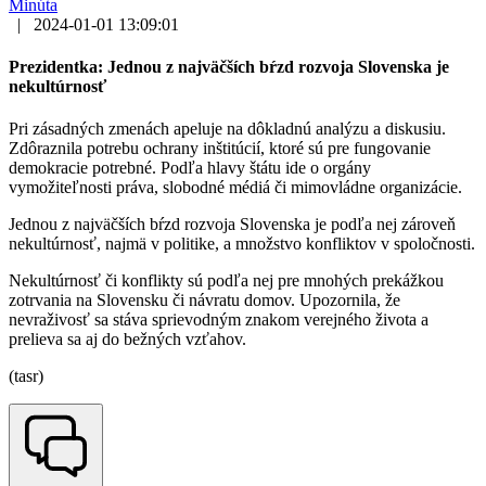
Minúta
|
2024-01-01 13:09:01
Prezidentka: Jednou z najväčších bŕzd rozvoja Slovenska je
nekultúrnosť
Pri zásadných zmenách apeluje na dôkladnú analýzu a diskusiu.
Zdôraznila potrebu ochrany inštitúcií, ktoré sú pre fungovanie
demokracie potrebné. Podľa hlavy štátu ide o orgány
vymožiteľnosti práva, slobodné médiá či mimovládne organizácie.
Jednou z najväčších bŕzd rozvoja Slovenska je podľa nej zároveň
nekultúrnosť, najmä v politike, a množstvo konfliktov v spoločnosti.
Nekultúrnosť či konflikty sú podľa nej pre mnohých prekážkou
zotrvania na Slovensku či návratu domov. Upozornila, že
nevraživosť sa stáva sprievodným znakom verejného života a
prelieva sa aj do bežných vzťahov.
(tasr)