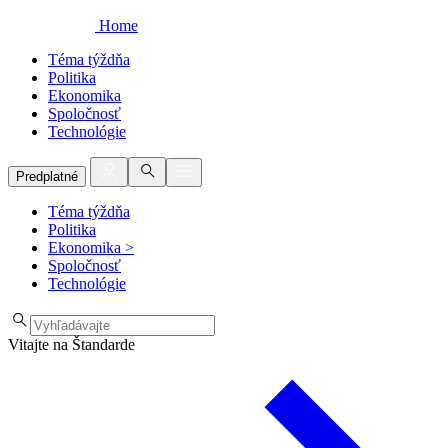
Home
Téma týždňa
Politika
Ekonomika
Spoločnosť
Technológie
Predplatné
Téma týždňa
Politika
Ekonomika
>
Spoločnosť
Technológie
Vitajte na Štandarde