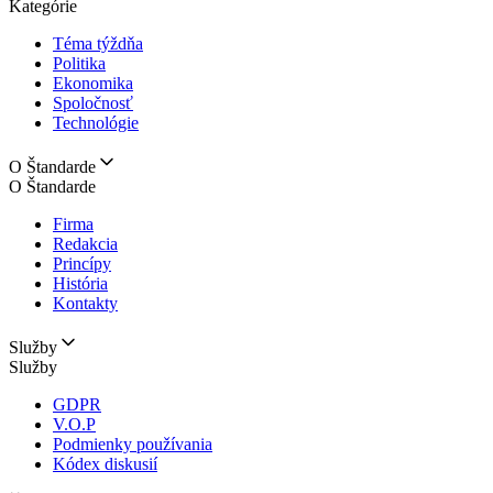
Kategórie
Téma týždňa
Politika
Ekonomika
Spoločnosť
Technológie
O Štandarde
O Štandarde
Firma
Redakcia
Princípy
História
Kontakty
Služby
Služby
GDPR
V.O.P
Podmienky používania
Kódex diskusií