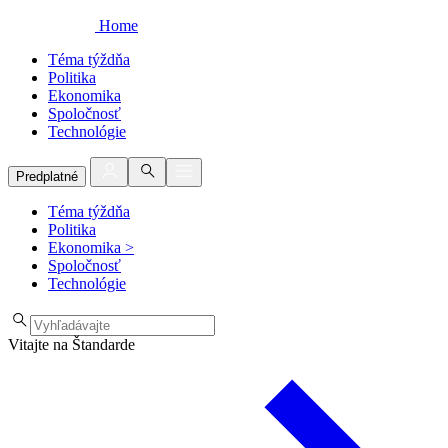
Home
Téma týždňa
Politika
Ekonomika
Spoločnosť
Technológie
Predplatné
Téma týždňa
Politika
Ekonomika
>
Spoločnosť
Technológie
Vitajte na Štandarde