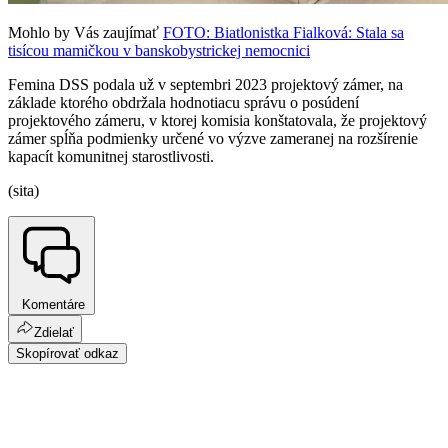
Mohlo by Vás zaujímať
FOTO: Biatlonistka Fialková: Stala sa
tisícou mamičkou v banskobystrickej nemocnici
Femina DSS podala už v septembri 2023 projektový zámer, na
základe ktorého obdržala hodnotiacu správu o posúdení
projektového zámeru, v ktorej komisia konštatovala, že projektový
zámer spĺňa podmienky určené vo výzve zameranej na rozšírenie
kapacít komunitnej starostlivosti.
(sita)
Komentáre
Zdielať
Skopírovať odkaz