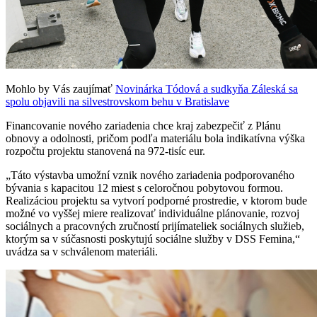
Mohlo by Vás zaujímať
Novinárka Tódová a sudkyňa Záleská sa
spolu objavili na silvestrovskom behu v Bratislave
Financovanie nového zariadenia chce kraj zabezpečiť z Plánu
obnovy a odolnosti, pričom podľa materiálu bola indikatívna výška
rozpočtu projektu stanovená na 972-tisíc eur.
„Táto výstavba umožní vznik nového zariadenia podporovaného
bývania s kapacitou 12 miest s celoročnou pobytovou formou.
Realizáciou projektu sa vytvorí podporné prostredie, v ktorom bude
možné vo vyššej miere realizovať individuálne plánovanie, rozvoj
sociálnych a pracovných zručností prijímateliek sociálnych služieb,
ktorým sa v súčasnosti poskytujú sociálne služby v DSS Femina,“
uvádza sa v schválenom materiáli.