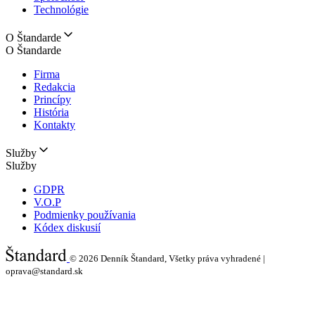
Technológie
O Štandarde
O Štandarde
Firma
Redakcia
Princípy
História
Kontakty
Služby
Služby
GDPR
V.O.P
Podmienky používania
Kódex diskusií
© 2026
Denník Štandard, Všetky práva vyhradené |
oprava@standard.sk