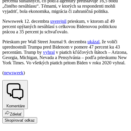
percenta súhlasných, čo podľa agentúry predstavuje 16,5 bodu
„čistého nesúhlasu“. Témami, v ktorých sa respondenti mohli
vyjadriť, bola ekonomika, migrácia či zahraničná politika.
Newsweek 12. decembra
uverejnil
prieskum, v ktorom až 49
percent opýtaných nesúhlasí s celkovou Bidenovou politickou
prácou a 35 percent ju schvaľovalo.
Prieskum pre Wall Street Journal 9. decembra
ukázal
, že voliči
uprednostnili Trumpa pred Bidenom v pomere 47 percent ku 43
percentám. Trump by
vyhral
v piatich kľúčových štátoch – Arizona,
Georgia, Michigan, Nevada a Pensylvánia – podľa prieskumu New
York Times. Vo všetkých piatich pritom Biden v roku 2020 vyhral.
(
newsweek
)
Komentáre
Zdielať
Skopírovať odkaz