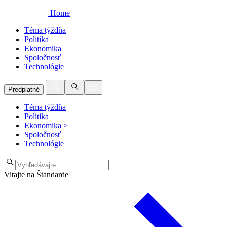
Home
Téma týždňa
Politika
Ekonomika
Spoločnosť
Technológie
Predplatné
Téma týždňa
Politika
Ekonomika
>
Spoločnosť
Technológie
Vitajte na Štandarde