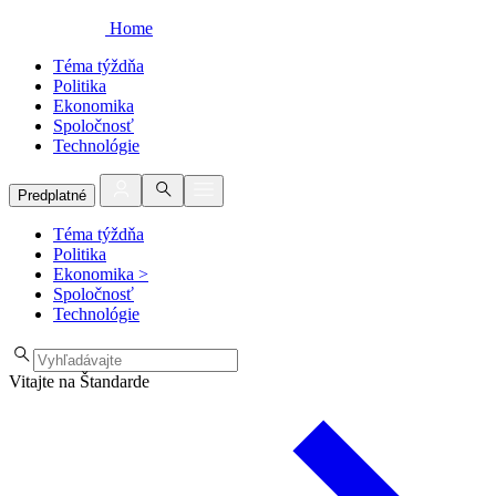
Home
Téma týždňa
Politika
Ekonomika
Spoločnosť
Technológie
Predplatné
Téma týždňa
Politika
Ekonomika
>
Spoločnosť
Technológie
Vitajte na Štandarde