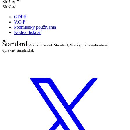
Služby
Služby
GDPR
V.O.P
Podmienky používania
Kódex diskusií
© 2026
Denník Štandard, Všetky práva vyhradené |
oprava@standard.sk