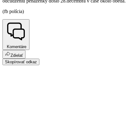
odcudzeniu peňaženky došlo 28.decembra v čase okolo obeda.
(fb polícia)
Komentáre
Zdielať
Skopírovať odkaz