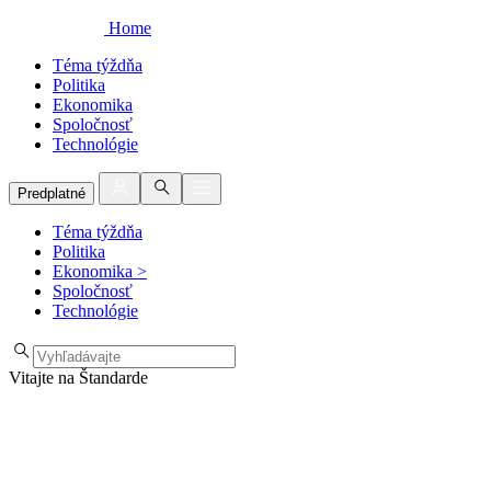
Home
Téma týždňa
Politika
Ekonomika
Spoločnosť
Technológie
Predplatné
Téma týždňa
Politika
Ekonomika
>
Spoločnosť
Technológie
Vitajte na Štandarde